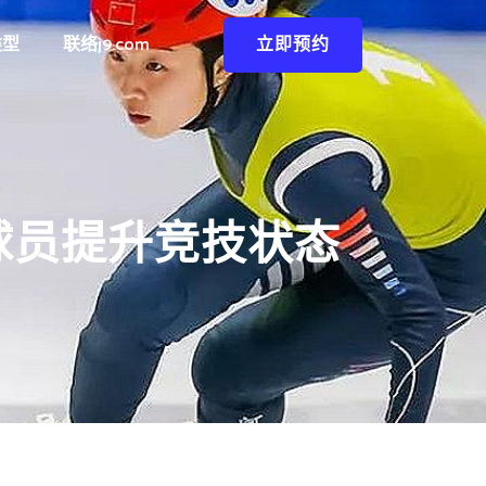
类型
联络j9.com
立即预约
球员提升竞技状态