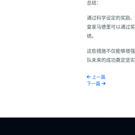
总结：
通过科学设定的奖励
皇家马德里可以通过
绩。
这些措施不仅能够增
队未来的成功奠定坚
上一篇
下一篇