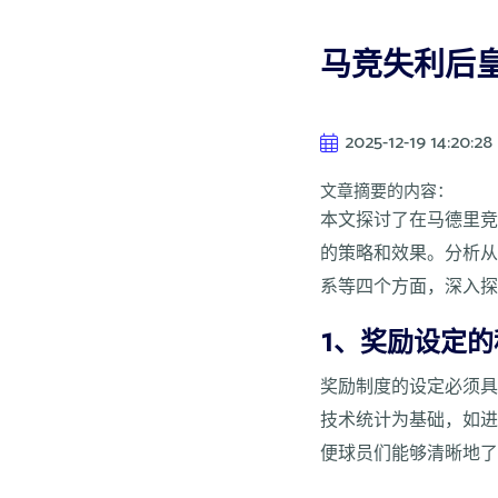
马竞失利后
2025-12-19 14:20:28
文章摘要的内容：
本文探讨了在马德里
的策略和效果。分析
系等四个方面，深入
1、奖励设定的
奖励制度的设定必须
技术统计为基础，如
便球员们能够清晰地