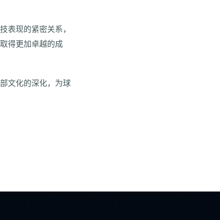
竞技表现的紧密关系，
上取得更加卓越的成
乐部文化的深化，为球