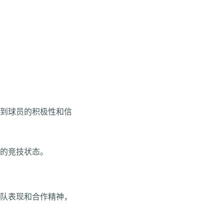
系到球员的积极性和信
高的竞技状态。
团队表现和合作精神，