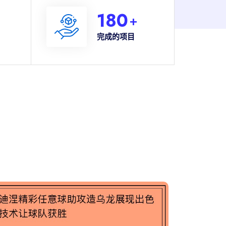
201
+
完成的项目