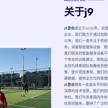
关于j9
j9游会
成立于2005年，
企业，我们致力于通过创新
以来，我们一直专注于将前
务，涵盖智能健身设备、数
我们研发的智能健身设备不
个性化的训练建议，帮助运
台则为体育团队和教练员提
策，提升竞技表现。我们的
赛数据，提供全方位的管理
j9游会
拥有一支高水平的研
深厚的技术背景。我们的团
地位。我们与多家国内外体
优质的服务，赢得了广泛的