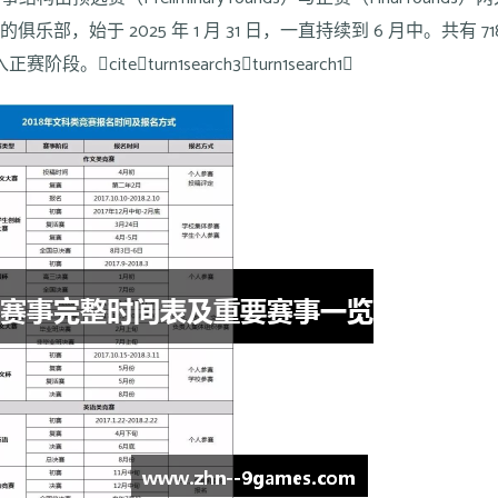
乐部，始于 2025 年 1 月 31 日，一直持续到 6 月中。共有 
段。citeturn1search3turn1search1