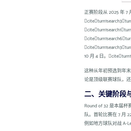
正赛阶段从 2025 年 7
citeturn1search
citeturn1search1
citeturn1search6
citeturn1search3
10 月 4 日。citeturn1
这种从年初预选到年末决
论是顶级联赛球队，
二、关键阶段
Round of 32 是
队。首轮比赛在 7 月 22 
例如地方球队对战 A-L