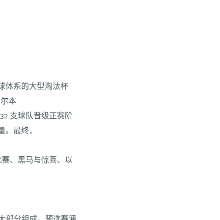
澳大利亚足球体系的大型淘汰杯
墨尔本
，其中 32 支球队晋级正赛阶
量。最终，
、关键阶段比赛、黑马与惊喜、以
unds）两大部分组成。预选赛涵