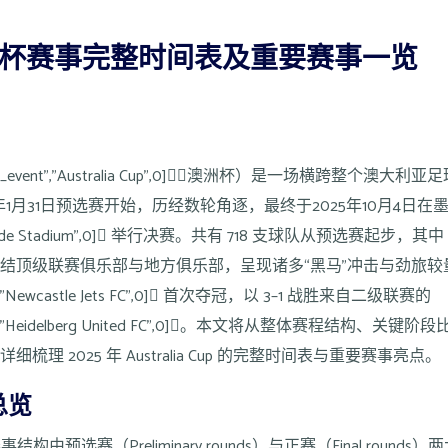
洲杯赛事完整时间表及重要赛事一览
sports_event","Australia Cup",0]（澳洲杯）是一场横跨整个
5年1月31日预选赛开始，历经数轮角逐，最终于2025年10月4日在
,"Lakeside Stadium",0] 举行决赛。共有 718 支球队从预选赛起步
结顶级联赛俱乐部与地方俱乐部，呈现诸多“黑马”冲击与劲旅较
eam","Newcastle Jets FC",0] 首次夺冠，以 3–1 战胜来自二级联赛的
s_team","Heidelberg United FC",0]。本文将从整体赛程结构
理 2025 年 Australia Cup 的完整时间表与重要赛事亮点。
总览
Cup 的赛事结构由预选赛（Preliminary rounds）与正赛（Final ro