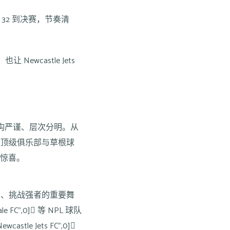
 32 到决赛，节奏清
ewcastle Jets
月，结构严谨、层次分明。从
兼顾顶级俱乐部与草根球
的惊喜。
力、挑战强者的重要舞
ndale FC",0] 等 NPL 球队
le Jets FC",0]