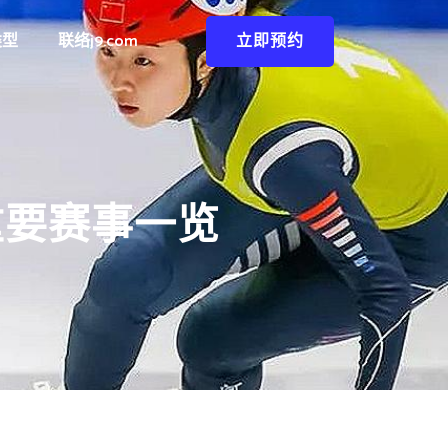
类型
联络j9.com
立即预约
重要赛事一览