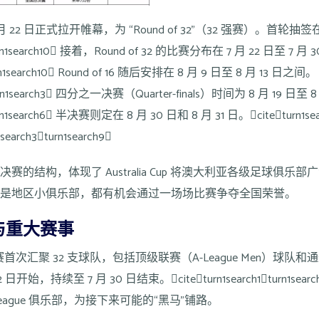
 月 22 日正式拉开帷幕，为 “Round of 32”（32 强赛）。首轮抽签在
3turn1search10 接着，Round of 32 的比赛分布在 7 月 22 日至 7
turn1search10 Round of 16 随后安排在 8 月 9 日至 8 月 13 日之间。
turn1search3 四分之一决赛（Quarter-finals）时间为 8 月 19 日至 
turn1search6 半决赛则定在 8 月 30 日和 8 月 31 日。citetur
search3turn1search9
赛的结构，体现了 Australia Cup 将澳大利亚各级足球俱乐
还是地区小俱乐部，都有机会通过一场场比赛争夺全国荣誉。
与重大赛事
本届杯赛首次汇聚 32 支球队，包括顶级联赛（A-League Men）球
日开始，持续至 7 月 30 日结束。citeturn1search1turn1se
eague 俱乐部，为接下来可能的“黑马”铺路。