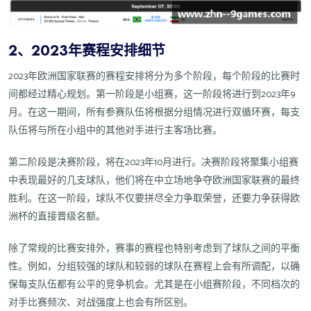
2、2023年赛程安排细节
2023年欧洲国家联赛的赛程安排将分为多个阶段，每个阶段的比赛时
间都经过精心规划。第一阶段是小组赛，这一阶段将进行到2023年9
月。在这一期间，所有参赛队伍将根据分组情况进行双循环赛，每支
队伍将与所在小组中的其他对手进行主客场比赛。
第二阶段是决赛阶段，将在2023年10月进行。决赛阶段将聚集小组赛
中表现最好的几支球队，他们将在中立场地争夺欧洲国家联赛的最终
胜利。在这一阶段，球队不仅要拼尽全力争取荣誉，还要力争获得欧
洲杯的直接晋级名额。
除了常规的比赛安排外，赛事的赛程也特别考虑到了球队之间的平衡
性。例如，分组较强的球队和较弱的球队在赛程上会有所调配，以确
保每支队伍都有公平的竞争机会。尤其是在小组赛阶段，不同档次的
对手比赛频次、对战强度上也会有所区别。