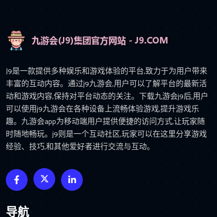
J9是一款提供多种娱乐和游戏体验的平台,致力于为用户带来
丰富的互动内容。通过j9九游会,用户可以了解平台的最新活
动和游戏内容,保持对平台动态的关注。下载九游会j9后,用户
可以使用j9九游会在各种设备上流畅体验游戏,提升游戏乐
趣。九游会app为移动端用户提供便捷的访问方式,让玩家随
时随地畅玩。j9则是一个互动社区,玩家可以在这里分享游戏
经验、技巧,和其他爱好者进行交流与互动。
导航