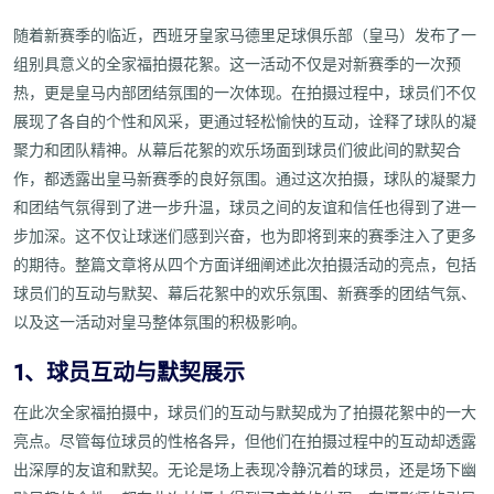
随着新赛季的临近，西班牙皇家马德里足球俱乐部（皇马）发布了一
组别具意义的全家福拍摄花絮。这一活动不仅是对新赛季的一次预
热，更是皇马内部团结氛围的一次体现。在拍摄过程中，球员们不仅
展现了各自的个性和风采，更通过轻松愉快的互动，诠释了球队的凝
聚力和团队精神。从幕后花絮的欢乐场面到球员们彼此间的默契合
作，都透露出皇马新赛季的良好氛围。通过这次拍摄，球队的凝聚力
和团结气氛得到了进一步升温，球员之间的友谊和信任也得到了进一
步加深。这不仅让球迷们感到兴奋，也为即将到来的赛季注入了更多
的期待。整篇文章将从四个方面详细阐述此次拍摄活动的亮点，包括
球员们的互动与默契、幕后花絮中的欢乐氛围、新赛季的团结气氛、
以及这一活动对皇马整体氛围的积极影响。
1、球员互动与默契展示
在此次全家福拍摄中，球员们的互动与默契成为了拍摄花絮中的一大
亮点。尽管每位球员的性格各异，但他们在拍摄过程中的互动却透露
出深厚的友谊和默契。无论是场上表现冷静沉着的球员，还是场下幽