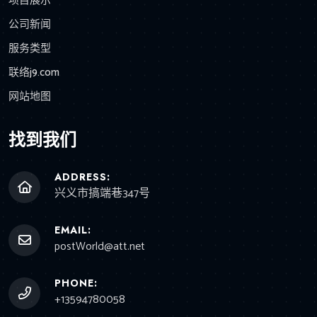
项目展示
公司新闻
服务类型
联络j9.com
网站地图
找到我们
ADDRESS:
兴义市搞端巷347号
EMAIL:
postWorld@att.net
PHONE:
+13594780058