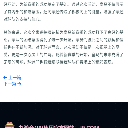
好互动，为新赛季的成功奠定了基础。通过这次活动，皇马不仅展示
了其内部的和谐氛围，还向球迷传递了积极向上的能量，增强了球迷
对球队的支持与信心。
总体来说，这次全家福拍摄花絮为皇马新赛季的成功打下了良好的基
础。球队的团结氛围得到了进一步升温，球员们彼此之间的默契和信
任也在不断加深。对于球迷而言，这次活动不仅是一次视觉上的享
受，更是一次心灵上的共鸣。随着新赛季的开始，皇马的未来充满了
无限的可能，球迷们也将继续期待着球队在赛场上的精彩表现。
上一篇
下一篇