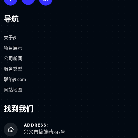
导航
关于j9
项目展示
公司新闻
服务类型
联络j9.com
网站地图
找到我们
ADDRESS:
兴义市搞端巷347号