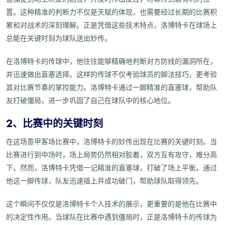
置。这种精准的判断力不仅是天赋的体现，也需要经过长期的比赛积
累和对战术的深刻理解。正是凭借这些技术特点，洛博特卡在球场上
总能在关键时刻为球队送出妙传。
在洛博特卡的传球中，他往往能够精确地判断对方防线的漏洞所在，
并迅速做出直塞选择。这样的传球不仅考验球员的脚法技巧，更考验
其对比赛节奏的掌控能力。洛博特卡通过一脚精准的直塞球，帮助队
友打破僵局，进一步巩固了自己在球队中的核心地位。
2、比赛中的关键时刻
在这场意甲客场比赛中，洛博特卡的妙传出现在比赛的关键时刻。当
比赛进行到中场时，场上局势仍然相对胶着，双方互有攻守，难分高
下。然而，洛博特卡凭借一记精准的直塞球，打破了场上平衡。通过
他这一脚传球，队友迅速插上并成功破门，帮助球队取得领先。
这个瞬间不仅仅是洛博特卡个人技术的展示，更重要的是他在比赛中
的决定性作用。当球队在比赛中遇到僵局时，正是洛博特卡的传球为