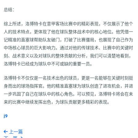
总结：
综上所述，洛博特卡在意甲客场比赛中的精彩表现，不仅展示了他个
人的技术特点，更体现了他在球队整体战术中的核心地位。他凭借一
记精准的直塞球帮助队友破门，打破了比赛僵局，也展现了自己作为
中场核心球员的巨大影响力。通过对他的传球技术、比赛中的关键时
刻、战术意义以及对球队的整体贡献的分析，我们可以清楚地看到，
洛博特卡已经成为球队中不可或缺的重要一员。
洛博特卡不仅仅是一名技术出色的球员，更是一名能够在关键时刻挺
身而出的球场指挥官。他的精准直塞球为球队创造了进攻机会，并进
一步巩固了自己在球队中的核心角色。可以预见，洛博特卡将会在未
来的比赛中继续发挥出色，为球队贡献更多精彩的表现。
j9
上一篇