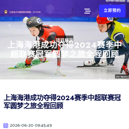
立即预约
上海海港成功夺得2024赛季中
超联赛冠军圆梦之旅全程回顾
上海海港成功夺得2024赛季中超联赛冠
军圆梦之旅全程回顾
2026-06-20 09:45:49