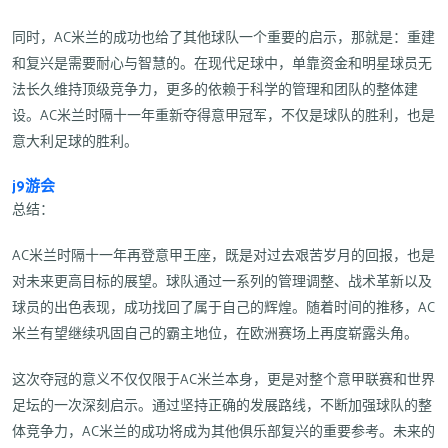
同时，AC米兰的成功也给了其他球队一个重要的启示，那就是：重建
和复兴是需要耐心与智慧的。在现代足球中，单靠资金和明星球员无
法长久维持顶级竞争力，更多的依赖于科学的管理和团队的整体建
设。AC米兰时隔十一年重新夺得意甲冠军，不仅是球队的胜利，也是
意大利足球的胜利。
j9游会
总结：
AC米兰时隔十一年再登意甲王座，既是对过去艰苦岁月的回报，也是
对未来更高目标的展望。球队通过一系列的管理调整、战术革新以及
球员的出色表现，成功找回了属于自己的辉煌。随着时间的推移，AC
米兰有望继续巩固自己的霸主地位，在欧洲赛场上再度崭露头角。
这次夺冠的意义不仅仅限于AC米兰本身，更是对整个意甲联赛和世界
足坛的一次深刻启示。通过坚持正确的发展路线，不断加强球队的整
体竞争力，AC米兰的成功将成为其他俱乐部复兴的重要参考。未来的