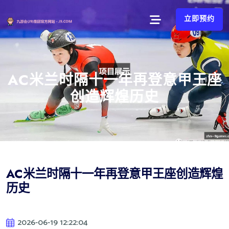
立即预约
AC米兰时隔十一年再登意甲王座
创造辉煌历史
AC米兰时隔十一年再登意甲王座创造辉煌
历史
2026-06-19 12:22:04