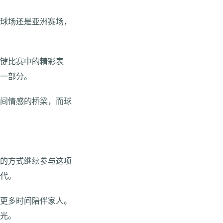
洲球场还是亚洲赛场，
。
关键比赛中的精彩表
的一部分。
之间情感的桥梁，而球
同的方式继续参与这项
一代。
有更多时间陪伴家人。
时光。