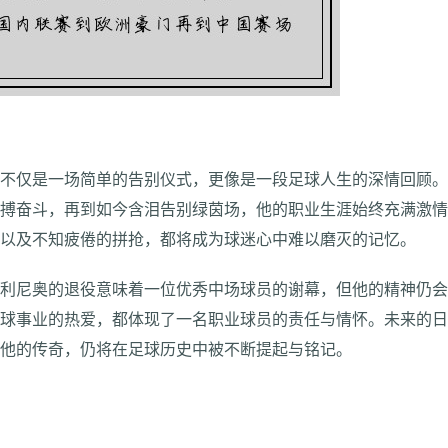
会不仅是一场简单的告别仪式，更像是一段足球人生的深情回顾
拼搏奋斗，再到如今含泪告别绿茵场，他的职业生涯始终充满激
球以及不知疲倦的拼抢，都将成为球迷心中难以磨灭的记忆。
保利尼奥的退役意味着一位优秀中场球员的谢幕，但他的精神仍
足球事业的热爱，都体现了一名职业球员的责任与情怀。未来的
于他的传奇，仍将在足球历史中被不断提起与铭记。