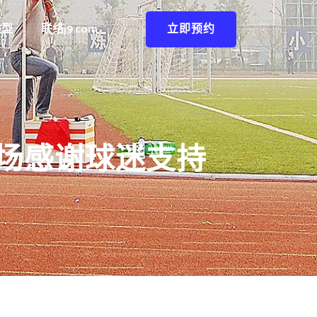
类型
联络j9.com
立即预约
场感谢球迷支持