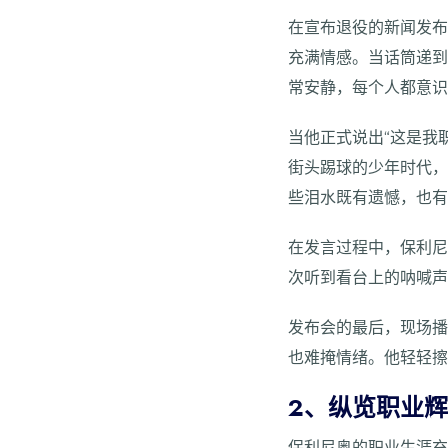
在宣布退役的新闻发
充满情感。当话筒递
常安静，每个人都意
当他正式说出“这是我
街头踢球的少年时代
些泪水既有遗憾，也
在发言过程中，保利
次听到看台上的呐喊
发布会的最后，现场
也难掩情绪。他轻轻
2、纵览职业