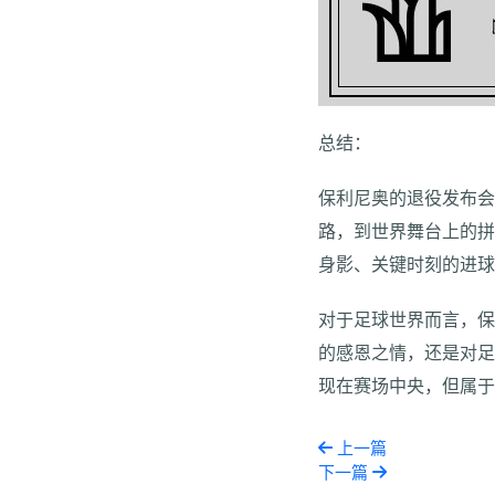
总结：
保利尼奥的退役发布
路，到世界舞台上的
身影、关键时刻的进
对于足球世界而言，
的感恩之情，还是对
现在赛场中央，但属
上一篇
下一篇