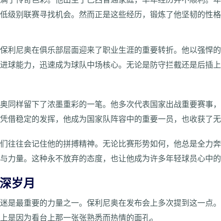
充满了传奇色彩。他出生于巴西普通家庭，早年经历并不顺利。
外低级别联赛寻找机会。然而正是这些经历，锻炼了他坚韧的性
，保利尼奥在俱乐部层面迎来了职业生涯的重要转折。他以强悍
的进球能力，迅速成为球队中场核心。无论是防守拦截还是后插
尼奥同样留下了浓墨重彩的一笔。他多次代表国家出战重要赛事
。凭借稳定的发挥，他成为国家队阵容中的重要一员，也收获了
人们往往会记住他的拼搏精神。无论比赛形势如何，他总是全力
情与力量。这种永不放弃的态度，也让他成为许多年轻球员心中
情深岁月
球迷是最重要的力量之一。保利尼奥在发布会上多次提到这一点
度上是因为看台上那一张张熟悉而热情的面孔。