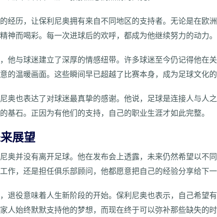
力的经历，让保利尼奥拥有来自不同地区的支持者。无论是在欧
搏精神而喝彩。每一次进球后的欢呼，都成为他继续努力的动力
间，他与球迷建立了深厚的情感纽带。许多球迷至今仍记得他在
致意的温暖画面。这些瞬间早已超越了比赛本身，成为足球文化
利尼奥也表达了对球迷最真挚的感谢。他说，足球是连接人与人
实的基石。正因为有他们的支持，自己的职业生涯才如此完整。
未来展望
利尼奥并没有离开足球。他在发布会上透露，未来仍然希望以不
训工作，还是担任俱乐部顾问，他都愿意把自己的经验分享给下
说，退役意味着人生新阶段的开始。保利尼奥也表示，自己希望
，家人始终默默支持他的梦想，而现在终于可以弥补那些缺失的