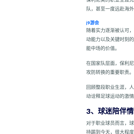
保利尼奥的职业生涯
队，甚至一度远赴海
j9游会
随着实力逐渐被认可
动能力以及关键时刻
能中场的价值。
在国家队层面，保利
攻防转换的重要职责
回顾整段职业生涯，
动诠释足球运动的激
3、球迷陪伴
对于职业球员而言，
持踢到今天，很大程