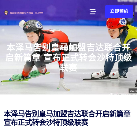
立即预约
本泽马告别皇马加盟吉达联合开
启新篇章 宣布正式转会沙特顶级
联赛
本泽马告别皇马加盟吉达联合开启新篇章
宣布正式转会沙特顶级联赛