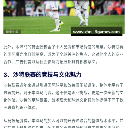
此外，本泽马的转会还包含了个人品牌和市场价值的考量。沙特联赛
的国际曝光度日益提高，成为了全球关注的焦点，这对他个人的商业
合作、广告代言以及社会影响力拓展都具有积极意义。
3、沙特联赛的竞技与文化魅力
沙特联赛近年来通过引进国际球星和改善俱乐部设施，整体水平有了
显著提升。对于本泽马而言，这不仅是职业挑战，更是一次全新的文
化体验。沙特的足球氛围、战术理念和球迷文化将为他提供不同于欧
洲联赛的职业体验。
从竞技角度看，本泽马的加入可以提升吉达联合的整体战术水平，并