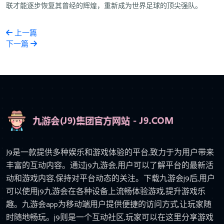
联才能逐步恢复其曾经的辉煌，重新成为世界足球的顶尖强队。
上一篇
下一篇
J9是一款提供多种娱乐和游戏体验的平台,致力于为用户带来
丰富的互动内容。通过j9九游会,用户可以了解平台的最新活
动和游戏内容,保持对平台动态的关注。下载九游会j9后,用户
可以使用j9九游会在各种设备上流畅体验游戏,提升游戏乐
趣。九游会app为移动端用户提供便捷的访问方式,让玩家随
时随地畅玩。j9则是一个互动社区,玩家可以在这里分享游戏