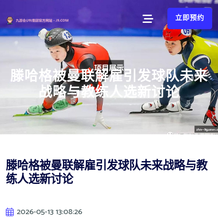
立即预约
滕哈格被曼联解雇引发球队未来
战略与教练人选新讨论
滕哈格被曼联解雇引发球队未来战略与教
练人选新讨论
2026-05-13 13:08:26