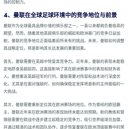
场的控制力。
4、曼联在全球足球环境中的竞争地位与前景
曼联作为全球最具品牌价值的俱乐部之一，一直以来都肩负着极高的
期望。然而，随着其他英超俱乐部的崛起和欧洲豪门的竞争日益加
剧，曼联的竞争地位正面临着前所未有的挑战。未来，曼联如何调整
其战略定位，将是影响其长远发展的重要因素。
首先，曼联需要在英超中恢复其竞争力。近年来，曼联的表现未能稳
定地跻身英超前四，这直接影响了其在欧洲赛事中的表现和财务收
入。要想重返英超冠军的行列，曼联需要对阵容和战术进行深度优
化，尤其是在面对强敌时，如何确保稳定发挥将是新的主帅面临的一
大挑战。
其次，曼联需要重新定位其在欧洲赛场的地位。作为曾经的欧冠霸
主，曼联近年来在欧洲赛场的表现始终未能达到预期。新的教练和管
理层需要在欧战中逐步建立起稳定的竞争力，吸引世界级球员加盟，
并通过精湛的战术和团队协作，逐步恢复曼联在欧洲顶级联赛中的荣