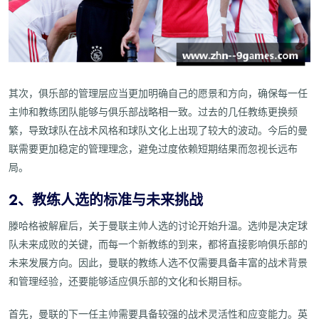
其次，俱乐部的管理层应当更加明确自己的愿景和方向，确保每一任
主帅和教练团队能够与俱乐部战略相一致。过去的几任教练更换频
繁，导致球队在战术风格和球队文化上出现了较大的波动。今后的曼
联需要更加稳定的管理理念，避免过度依赖短期结果而忽视长远布
局。
2、教练人选的标准与未来挑战
滕哈格被解雇后，关于曼联主帅人选的讨论开始升温。选帅是决定球
队未来成败的关键，而每一个新教练的到来，都将直接影响俱乐部的
未来发展方向。因此，曼联的教练人选不仅需要具备丰富的战术背景
和管理经验，还要能够适应俱乐部的文化和长期目标。
首先，曼联的下一任主帅需要具备较强的战术灵活性和应变能力。英