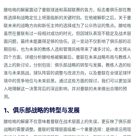
滕哈格的解雇震动了曼联球迷和英超联赛的各方，标志着俱乐部在教
练选择和战略定位上将面临新的关键时刻。在他被解职之后，关于曼
联未来的战略方向和新任主帅的选择成为了公众热议的焦点。滕哈格
虽然在曼联有过一段相对成功的时光，但因球队表现不稳定及战术层
面问题，最终未能赢得足够的信任。这一变动不仅影响了俱乐部的近
期目标，也为未来的教练人选和管理风格带来了诸多讨论。本文将从
四个方面，详细分析滕哈格被解雇后，曼联在未来战略布局与教练人
选上的新讨论，分别包括：俱乐部战略的转型与发展，教练人选的标
准与未来挑战，球队阵容的调整与改进方向，以及曼联在全球足球环
境中的竞争地位与未来前景。通过这些方面的探讨，我们可以更加深
入地理解这一决策背后的深远影响，并对曼联的未来做出合理的预
测。
1、俱乐部战略的转型与发展
滕哈格的解雇不仅意味着曼联在战术层面上的失误，更反映了俱乐部
战略的需要调整。曼联的管理层面临着一个重要选择：是继续沿用现