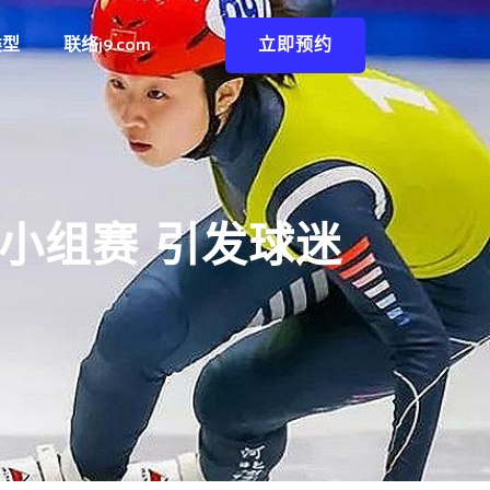
类型
联络j9.com
立即预约
小组赛 引发球迷