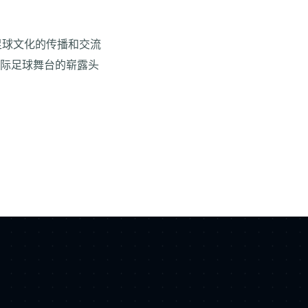
足球文化的传播和交流
国际足球舞台的崭露头