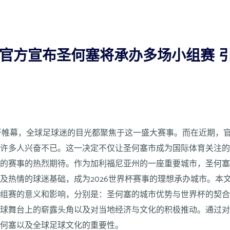
杯官方宣布圣何塞将承办多场小组赛 
拉开帷幕，全球足球迷的目光都聚焦于这一盛大赛事。而在近期，
让许多人兴奋不已。这一决定不仅让圣何塞市成为国际体育关注
行的赛事的热烈期待。作为加利福尼亚州的一座重要城市，圣何
及热情的球迷基础，成为2026世界杯赛事的理想承办城市。本
小组赛的意义和影响，分别是：圣何塞的城市优势与世界杯的契
足球舞台上的崭露头角以及对当地经济与文化的积极推动。通过
圣何塞以及全球足球文化的重要性。