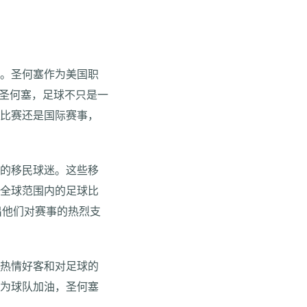
点。圣何塞作为美国职
在圣何塞，足球不只是一
场比赛还是国际赛事，
洲的移民球迷。这些移
于全球范围内的足球比
出他们对赛事的热烈支
其热情好客和对足球的
台为球队加油，圣何塞