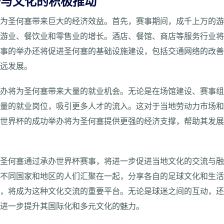
济与文化的积极推动
会为圣何塞带来巨大的经济效益。首先，赛事期间，成千上万的
旅游业、餐饮业和零售业的增长。酒店、餐馆、商店等服务行业
赛事的举办还将促进圣何塞的基础设施建设，包括交通网络的改
长远发展。
举办将为圣何塞带来大量的就业机会。无论是在场馆建设、赛事
大量的就业岗位，吸引更多人才的流入。这对于当地劳动力市场
，世界杯的成功举办将为圣何塞提供更强的经济支撑，帮助其发
，圣何塞通过承办世界杯赛事，将进一步促进当地文化的交流与
自不同国家和地区的人们汇聚在一起，分享各自的足球文化和生
市，将成为这种文化交流的重要平台。无论是球迷之间的互动，
，进一步提升其国际化和多元文化的魅力。