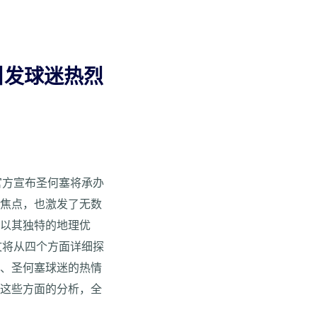
引发球迷热烈
官方宣布圣何塞将承办
的焦点，也激发了无数
塞以其独特的地理优
文将从四个方面详细探
合、圣何塞球迷的热情
对这些方面的分析，全