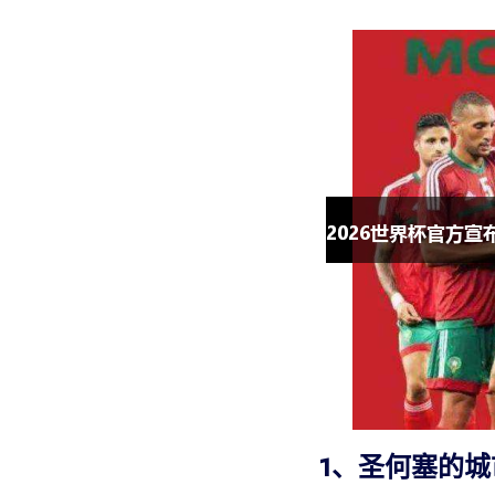
1、圣何塞的