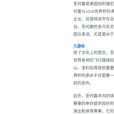
圣何塞是美国加利福
何塞与2026世界杯
企业，这使得该市在
台。圣何塞的多元化
观众来说，尤其是对
九游会
除了文化上的契合，
世界各地的飞行路线
山、洛杉矶等其他重
界杯的承办不仅需要
异的条件。
此外，圣何塞市内的体
赛事的举办提供良好的
演出和体育赛事，它