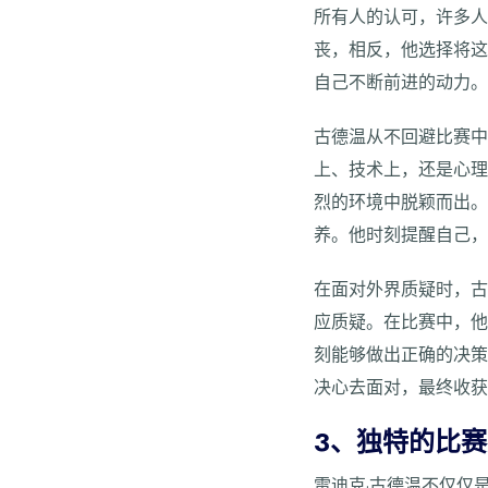
所有人的认可，许多
丧，相反，他选择将
自己不断前进的动力
古德温从不回避比赛
上、技术上，还是心
烈的环境中脱颖而出
养。他时刻提醒自己
在面对外界质疑时，
应质疑。在比赛中，
刻能够做出正确的决策
决心去面对，最终收
3、独特的比
雷迪克·古德温不仅仅