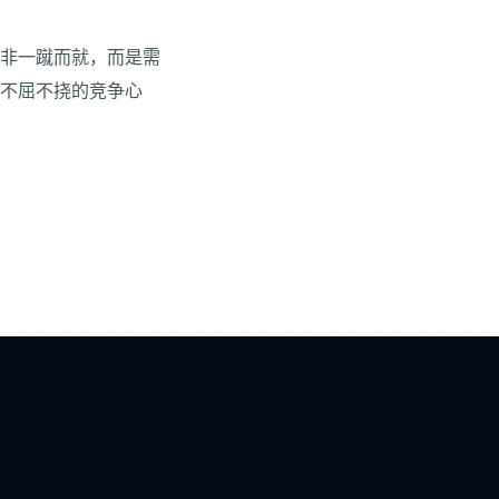
并非一蹴而就，而是需
颗不屈不挠的竞争心