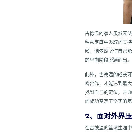
古德温的家人虽然无
种从家庭中汲取的支
候，他依然坚信自己
的早期阶段脱颖而出
此外，古德温的成长
密合作，才能达到最
找到自己的定位，并
的成功奠定了坚实的
2、面对外界
在古德温的篮球生涯