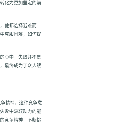
，转化为更加坚定的前
时，他都选择迎难而
赛中克服困难，如何提
他的心中，失败并不是
力，最终成为了众人眼
竞争精神。这种竞争意
从失败中汲取动力的能
畏的竞争精神，不断挑