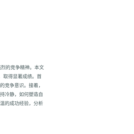
强烈的竞争精神。本文
，取得显著成绩。首
大的竞争意识。接着，
保持冷静，如何塑造自
德温的成功经验，分析