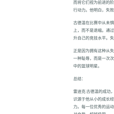
而将它们视为前进的
行动力。他明白，失
古德温在比赛中从未
上，而不是退缩。通
升自己的竞技水平。
正是因为拥有这种从
一种耻辱，而是一次
中的篮球明星。
总结：
雷迪克·古德温的成功
识源于他从小的成长
力。每一位优秀的运