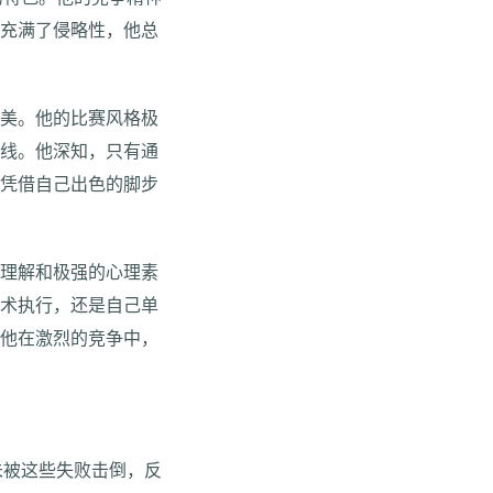
格充满了侵略性，他总
完美。他的比赛风格极
防线。他深知，只有通
，凭借自己出色的脚步
赛理解和极强的心理素
战术执行，还是自己单
得他在激烈的竞争中，
未被这些失败击倒，反