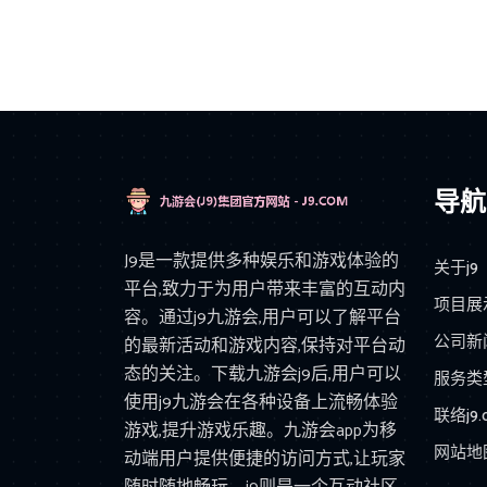
导航
J9是一款提供多种娱乐和游戏体验的
关于j9
平台,致力于为用户带来丰富的互动内
项目展
容。通过j9九游会,用户可以了解平台
公司新
的最新活动和游戏内容,保持对平台动
态的关注。下载九游会j9后,用户可以
服务类
使用j9九游会在各种设备上流畅体验
联络j9.
游戏,提升游戏乐趣。九游会app为移
网站地
动端用户提供便捷的访问方式,让玩家