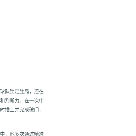
助球队锁定胜局，还在
野和判断力。在一次中
及时插上并完成破门，
赛中，他多次通过精准