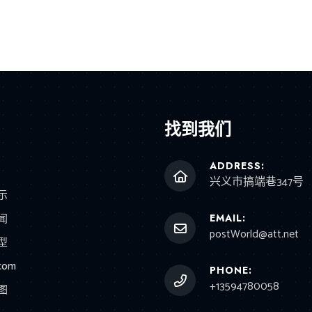
找到我们
ADDRESS:
兴义市搞端巷347号
示
闻
EMAIL:
postWorld@att.net
型
com
PHONE:
+13594780058
图