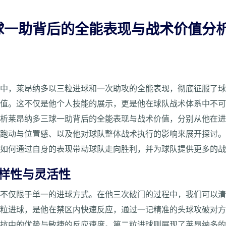
球一助背后的全能表现与战术价值分
赛中，莱昂纳多以三粒进球和一次助攻的全能表现，彻底征服了
价值。这不仅是他个人技能的展示，更是他在球队战术体系中不
分析莱昂纳多三球一助背后的全能表现与战术价值，分别从他在
上跑动与位置感、以及他对球队整体战术执行的影响来展开探讨
多如何通过自身的表现带动球队走向胜利，并为球队提供更多的
多样性与灵活性
绝不仅限于单一的进球方式。在他三次破门的过程中，我们可以
一粒进球，是他在禁区内快速反应，通过一记精准的头球攻破对
对抗中的优势与敏捷的反应速度。第二粒进球则展现了莱昂纳多