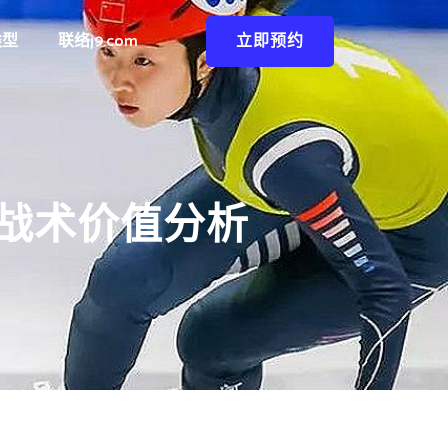
类型
联络j9.com
立即预约
战术价值分析