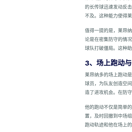
的长传球迅速发动反
不及。这种能力使得
值得一提的是，莱昂
论是在密集防守的情
球队打破僵局。这种
3、场上跑动
莱昂纳多的场上跑动
球员，为队友创造空
造了进攻机会。在防
他的跑动不仅是简单
置，及时回撤到中场
跑动轨迹和他在场上