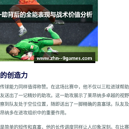
攻的创造力
的传球能力同样值得称赞。在这场比赛中，他不仅以三粒进球帮
队友送出了一记精妙的助攻。这一助攻展示了莱昂纳多卓越的视
观察到队友处于空位位置，随即送出了一脚精确的直塞球。队友
莱昂纳多在进攻组织中的重要作用。
仅是简单的短传和直塞，他的长传调度同样让人印象深刻。在比