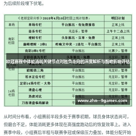
为后续阶段埋下伏笔。
从时间分布看，小组赛前半段多处于赛季初期，球员身体状态尚可，
但磨合不足，体能消耗更多体现在高强度跑动后的恢复效率上。进入
赛季中段，小组赛后半程与联赛争冠或保级压力叠加，体能分配开始