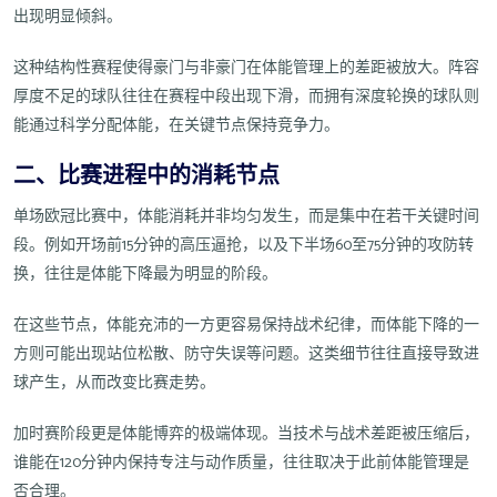
出现明显倾斜。
这种结构性赛程使得豪门与非豪门在体能管理上的差距被放大。阵容
厚度不足的球队往往在赛程中段出现下滑，而拥有深度轮换的球队则
能通过科学分配体能，在关键节点保持竞争力。
二、比赛进程中的消耗节点
单场欧冠比赛中，体能消耗并非均匀发生，而是集中在若干关键时间
段。例如开场前15分钟的高压逼抢，以及下半场60至75分钟的攻防转
换，往往是体能下降最为明显的阶段。
在这些节点，体能充沛的一方更容易保持战术纪律，而体能下降的一
方则可能出现站位松散、防守失误等问题。这类细节往往直接导致进
球产生，从而改变比赛走势。
加时赛阶段更是体能博弈的极端体现。当技术与战术差距被压缩后，
谁能在120分钟内保持专注与动作质量，往往取决于此前体能管理是
否合理。