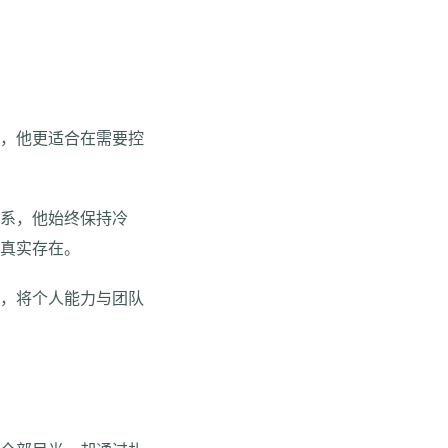
锋，他更适合在需要控
。
体系，他始终保持冷
却真实存在。
法，将个人能力与团队