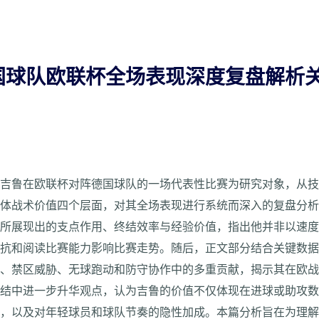
国球队欧联杯全场表现深度复盘解析
以吉鲁在欧联杯对阵德国球队的一场代表性比赛为研究对象，从
整体战术价值四个层面，对其全场表现进行系统而深入的复盘分
下所展现出的支点作用、终结效率与经验价值，指出他并非以速
对抗和阅读比赛能力影响比赛走势。随后，正文部分结合关键数
织、禁区威胁、无球跑动和防守协作中的多重贡献，揭示其在欧
总结中进一步升华观点，认为吉鲁的价值不仅体现在进球或助攻
升，以及对年轻球员和球队节奏的隐性加成。本篇分析旨在为理