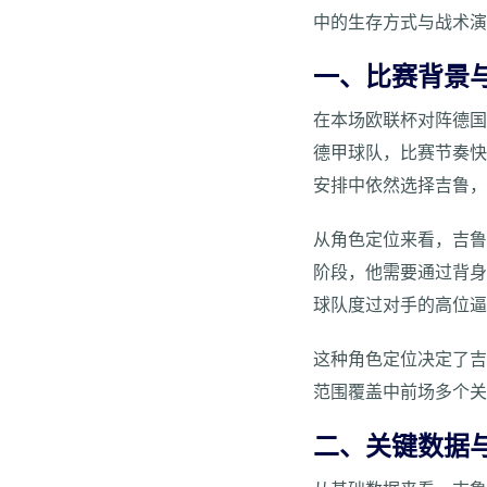
中的生存方式与战术
一、比赛背景
在本场欧联杯对阵德
德甲球队，比赛节奏
安排中依然选择吉鲁
从角色定位来看，吉
阶段，他需要通过背
球队度过对手的高位
这种角色定位决定了
范围覆盖中前场多个
二、关键数据