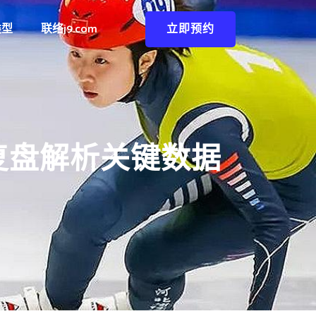
类型
联络j9.com
立即预约
复盘解析关键数据