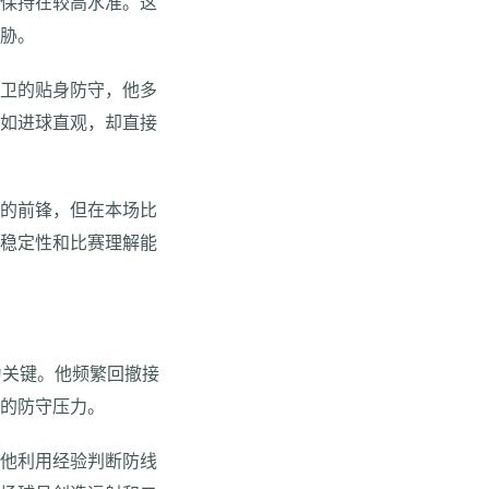
却保持在较高水准。这
威胁。
后卫的贴身防守，他多
不如进球直观，却直接
长的前锋，但在本场比
术稳定性和比赛理解能
为关键。他频繁回撤接
队的防守压力。
。他利用经验判断防线