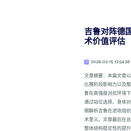
吉鲁对阵德
术价值评估
2026-02-15 12:54:38
文章摘要：本篇文章
比赛阶段影响力以及
鲁在高强度对抗环境
通过站位选择、身体
细解析吉鲁在进攻组
术意义。文章最后在
整体结构稳定性的提