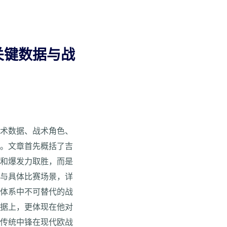
关键数据与战
技术数据、战术角色、
析。文章首先概括了吉
度和爆发力取胜，而是
据与具体比赛场景，详
战体系中不可替代的战
数据上，更体现在他对
解传统中锋在现代欧战