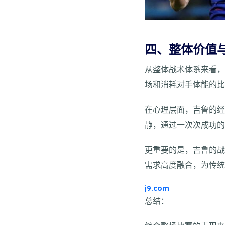
四、整体价值
从整体战术体系来看
场和消耗对手体能的
在心理层面，吉鲁的
静，通过一次次成功
更重要的是，吉鲁的
需求高度融合，为传
j9.com
总结：