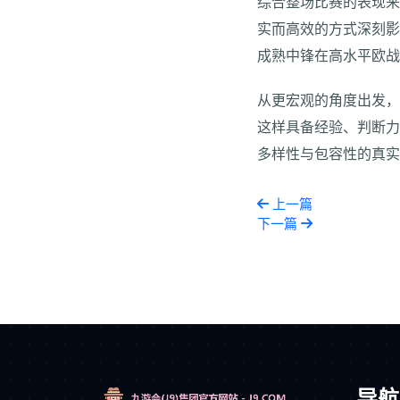
综合整场比赛的表现
实而高效的方式深刻
成熟中锋在高水平欧
从更宏观的角度出发
这样具备经验、判断
多样性与包容性的真
上一篇
下一篇
导航