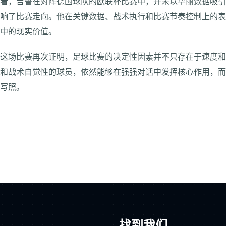
来看，吉鲁在对阵德国球队的欧联杯比赛中，并未以华丽数据吸
影响了比赛走向。他在关键数据、战术执行和比赛节奏控制上的
战中的现实价值。
，这场比赛再次证明，足球比赛的决定性因素并不只存在于速度
力和战术自觉性的球员，依然能够在强强对话中发挥核心作用，
实写照。
找到我们