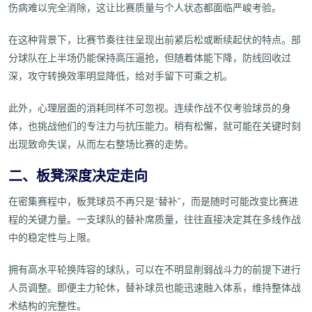
伤病难以完全消除，这让比赛质量与个人状态都面临严峻考验。
在这种背景下，比赛节奏往往呈现出前紧后松或断续起伏的特点。部
分球队在上半场仍能保持高压逼抢，但随着体能下降，防线回收过
深，攻守转换效率明显降低，给对手留下可乘之机。
此外，心理层面的消耗同样不可忽视。连续作战不仅考验球员的身
体，也挑战他们的专注力与抗压能力。稍有松懈，就可能在关键时刻
出现致命失误，从而左右整场比赛的走势。
二、板凳深度决定走向
在密集赛程中，板凳球员不再只是“替补”，而是随时可能改变比赛进
程的关键力量。一支球队的替补席质量，往往直接决定其在多线作战
中的稳定性与上限。
拥有高水平轮换阵容的球队，可以在不明显削弱战斗力的前提下进行
人员调整。即便主力轮休，替补球员也能迅速融入体系，维持整体战
术结构的完整性。