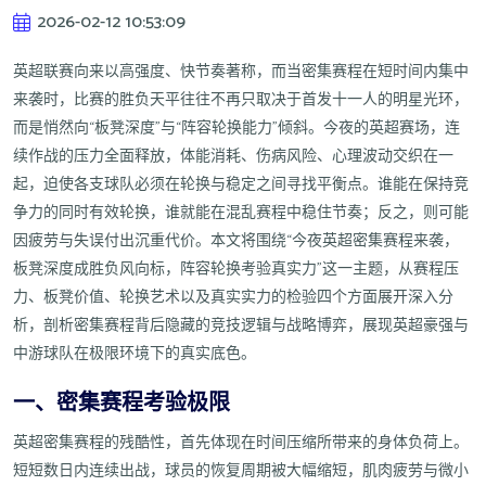
2026-02-12 10:53:09
英超联赛向来以高强度、快节奏著称，而当密集赛程在短时间内集中
来袭时，比赛的胜负天平往往不再只取决于首发十一人的明星光环，
而是悄然向“板凳深度”与“阵容轮换能力”倾斜。今夜的英超赛场，连
续作战的压力全面释放，体能消耗、伤病风险、心理波动交织在一
起，迫使各支球队必须在轮换与稳定之间寻找平衡点。谁能在保持竞
争力的同时有效轮换，谁就能在混乱赛程中稳住节奏；反之，则可能
因疲劳与失误付出沉重代价。本文将围绕“今夜英超密集赛程来袭，
板凳深度成胜负风向标，阵容轮换考验真实力”这一主题，从赛程压
力、板凳价值、轮换艺术以及真实实力的检验四个方面展开深入分
析，剖析密集赛程背后隐藏的竞技逻辑与战略博弈，展现英超豪强与
中游球队在极限环境下的真实底色。
一、密集赛程考验极限
英超密集赛程的残酷性，首先体现在时间压缩所带来的身体负荷上。
短短数日内连续出战，球员的恢复周期被大幅缩短，肌肉疲劳与微小