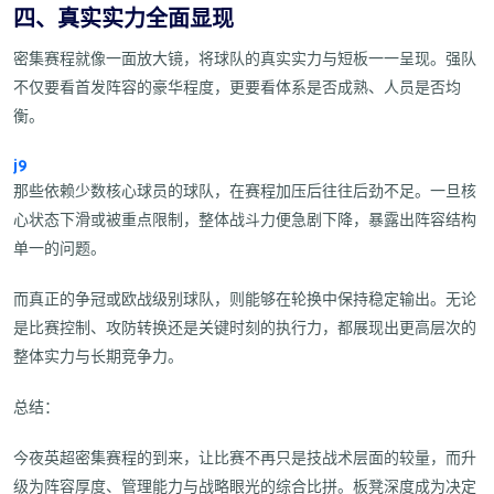
四、真实实力全面显现
密集赛程就像一面放大镜，将球队的真实实力与短板一一呈现。强队
不仅要看首发阵容的豪华程度，更要看体系是否成熟、人员是否均
衡。
j9
那些依赖少数核心球员的球队，在赛程加压后往往后劲不足。一旦核
心状态下滑或被重点限制，整体战斗力便急剧下降，暴露出阵容结构
单一的问题。
而真正的争冠或欧战级别球队，则能够在轮换中保持稳定输出。无论
是比赛控制、攻防转换还是关键时刻的执行力，都展现出更高层次的
整体实力与长期竞争力。
总结：
今夜英超密集赛程的到来，让比赛不再只是技战术层面的较量，而升
级为阵容厚度、管理能力与战略眼光的综合比拼。板凳深度成为决定