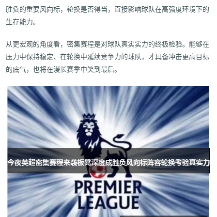
胜负的重要风向标，轮换是否得当，直接影响球队在高强度环境下的
生存能力。
从更宏观的角度看，密集赛程是对球队真实实力的终极检验。能够在
压力中保持稳定、在轮换中延续竞争力的球队，才具备冲击更高目标
的底气，也将在漫长赛季中笑到最后。