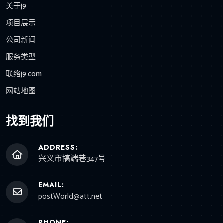
关于j9
项目展示
公司新闻
服务类型
联络j9.com
网站地图
找到我们
ADDRESS:
兴义市搞端巷347号
EMAIL:
postWorld@att.net
PHONE: