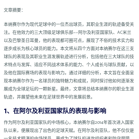
文章摘要：
本纳赛尔作为现代足球中的一位杰出球员，其职业生涯的轨迹备受关
注。在他效力的三大顶级足球俱乐部——阿尔及利亚国家队、AC米兰
以及巴黎圣日耳曼，他的表现都可圈可点，展现了不俗的技术实力和
逐步成长为核心球员的能力。本文将从四个方面对本纳赛尔在这三支
球队的表现及其职业生涯发展轨迹进行分析，包括他在三大球队的技
术特点与发挥、适应不同战术体系的能力、个人成长与球队贡献，以
及他在国际赛场的表现与影响力。通过详细的分析，本文旨在全面呈
现本纳赛尔作为一名球员的独特魅力和成就，同时探讨他如何逐渐发
展成为全球足坛的一颗新星。最终，文章将总结本纳赛尔的职业生涯
轨迹，并展望他未来在足球世界中的发展前景。
1、在阿尔及利亚国家队的表现与影响
作为阿尔及利亚国家队的中场核心，本纳赛尔自2014年首次进入国家
队以来，便展现出了出色的足球天赋。在阿尔及利亚队，他不仅仅是
一名技术精湛的中场球员，更成为了球队的进攻组织者和防守屏障。