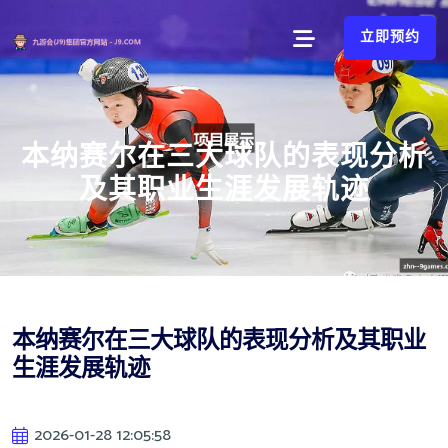
立即预约
本纳赛尔在三大球队的表现分析
及其职业生涯发展轨迹
本纳赛尔在三大球队的表现分析及其职业
生涯发展轨迹
2026-01-28 12:05:58