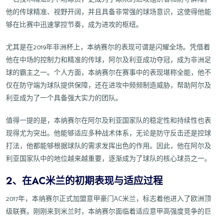
他的传球精准、视野开阔，并且具备非常强的球场意识，这使得他能
够在比赛中迅速掌控节奏，成为进攻的枢纽。
尤其是在2019年非洲杯上，本纳赛尔的表现可谓是闪耀全场。凭借着
他在中场的控制力和精准的传球，阿尔及利亚成功夺冠，成为非洲足
球的霸主之一。个人方面，本纳赛尔在赛事中的表现堪称全能，他不
仅在防守端为球队提供保障，还在进攻中频频制造威胁，帮助阿尔及
利亚成为了一个具备强大实力的团队。
值得一提的是，本纳赛尔在阿尔及利亚国家队的稳定性和持续性也表
现得尤为突出。他能够适应多种战术体系，无论是防守反击还是控球
打法，他都能够根据球队的需求发挥出色的作用。因此，他在阿尔及
利亚国家队中的地位越来越重要，逐渐成为了球队的核心球员之一。
2、在AC米兰的初期表现与适应过程
2017年，本纳赛尔正式加盟意甲豪门AC米兰，标志着他进入了欧洲顶
级联赛。刚刚来到米兰时，本纳赛尔面临着适应意甲高强度竞争的巨