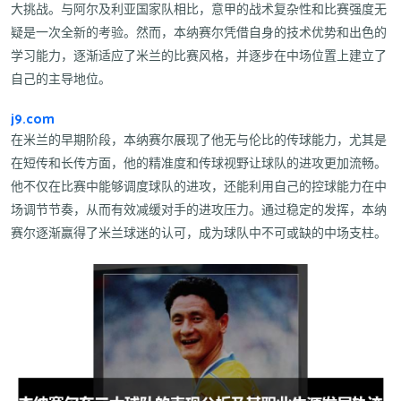
大挑战。与阿尔及利亚国家队相比，意甲的战术复杂性和比赛强度无
疑是一次全新的考验。然而，本纳赛尔凭借自身的技术优势和出色的
学习能力，逐渐适应了米兰的比赛风格，并逐步在中场位置上建立了
自己的主导地位。
j9.com
在米兰的早期阶段，本纳赛尔展现了他无与伦比的传球能力，尤其是
在短传和长传方面，他的精准度和传球视野让球队的进攻更加流畅。
他不仅在比赛中能够调度球队的进攻，还能利用自己的控球能力在中
场调节节奏，从而有效减缓对手的进攻压力。通过稳定的发挥，本纳
赛尔逐渐赢得了米兰球迷的认可，成为球队中不可或缺的中场支柱。