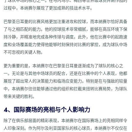
了球队中场的核心之一。在与内马尔、梅西等世界级球员并肩作战的
过程中，本纳赛尔展现了更加成熟的技战术水平。
巴黎圣日耳曼的比赛风格更加注重进攻和控球，而本纳赛尔恰好具备
了与之相匹配的能力。他的控球技术非常细腻，能够在高压环境下保
持冷静，并精准地完成各种传球与调度。此外，他在比赛中的起跑速
度和全场覆盖能力使得他能够时刻保持对比赛的掌控，成为球队中场
不可忽视的关键人物。
更为重要的是，本纳赛尔在巴黎圣日耳曼逐渐成为了球队的核心之
一。无论是与其他中场球员的配合，还是在比赛中的个人表现，他都
展现了超出常人的决策能力和临场应变能力。特别是在与强敌的较量
中，本纳赛尔往往能够通过他的组织和拦截来扭转比赛局势，为球队
带来关键的胜利。
4、国际赛场的亮相与个人影响力
除了在俱乐部层面的精彩表现，本纳赛尔在国际赛场上的亮相同样令
人印象深刻。作为阿尔及利亚国家队的核心球员，本纳赛尔不仅仅在