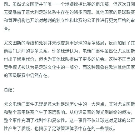
题。虽然尤文图斯并非唯一一个涉嫌操控比赛的俱乐部，但这次丑闻
无疑暴露了意大利足球体系中存在的诸多问题。其他国家的足球联赛
和管理机构也开始对裁判的独立性和比赛的公正性进行更为严格的审
查。
尤文图斯的降级和处罚并未改变意甲足球的竞争格局，反而加剧了其
他豪门之间的竞争关系。许多球迷认为，电话门事件虽然让尤文图斯
付出了惨重代价，但也为其他球队提供了更多的机会。这种不正当的
竞争模式被认为是足球文化中的一部分，而这种现象在欧洲其他国家
的顶级联赛中仍然存在。
总结：
尤文电话门事件无疑是意大利足球历史中的一大污点，其对尤文图斯
和整个意甲联赛产生了深远影响。从电话录音的曝光到最终的裁决，
整个事件充满了戏剧性和复杂性。这一事件不仅让球迷对足球的公正
性产生了质疑，也揭示了足球管理体系中存在的一些顽疾。