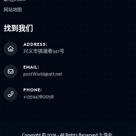
网站地图
找到我们
ADDRESS:
兴义市搞端巷347号
EMAIL:
postWorld@att.net
PHONE:
+13594780058
Copyright © 2026 - All Rights Reserved
九游会
.