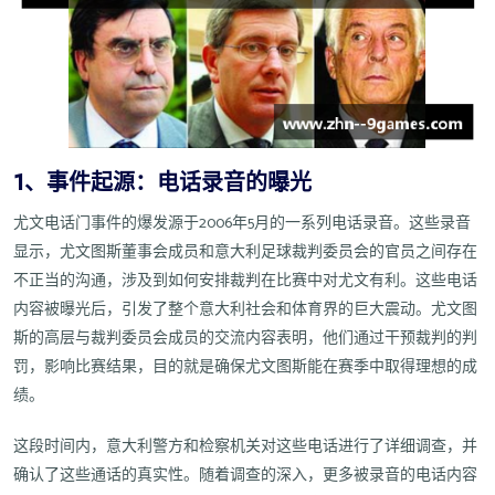
1、事件起源：电话录音的曝光
尤文电话门事件的爆发源于2006年5月的一系列电话录音。这些录音
显示，尤文图斯董事会成员和意大利足球裁判委员会的官员之间存在
不正当的沟通，涉及到如何安排裁判在比赛中对尤文有利。这些电话
内容被曝光后，引发了整个意大利社会和体育界的巨大震动。尤文图
斯的高层与裁判委员会成员的交流内容表明，他们通过干预裁判的判
罚，影响比赛结果，目的就是确保尤文图斯能在赛季中取得理想的成
绩。
这段时间内，意大利警方和检察机关对这些电话进行了详细调查，并
确认了这些通话的真实性。随着调查的深入，更多被录音的电话内容