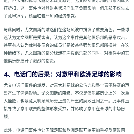
定，但法院和体育法庭均未改变原判。尤文图斯俱乐部的形象因此大
打折扣，这一事件也对其财务状况产生了负面影响。俱乐部不仅失去
了意甲冠军，还面临着严厉的经济制裁。
与此同时，尤文图斯的球迷们在这场风波中扮演了重要角色。一些球
迷认为尤文图斯是受害者，认为这个事件是其他俱乐部的恶意攻击，
甚至有人认为裁判委员会的成员们是被某些强势俱乐部所操控。在这
种情绪下，尤文图斯的部分球迷在声援俱乐部的同时，对事件中的其
他俱乐部展开了激烈的指责。
4、电话门的后果：对意甲和欧洲足球的影响
尤文电话门事件的爆发，对意大利足球的公信力和整个意甲联赛的声
誉产生了深远影响。尤文图斯的降级，不仅是俱乐部历史上的一次重
大挫败，也是意大利足球历史上最为严重的腐败丑闻之一。此事件直
接导致了意甲联赛的整体形象受损，并影响了意甲在全球的市场份
额。
此外，电话门事件也让国际足联和欧洲足联开始更加重视反腐败问