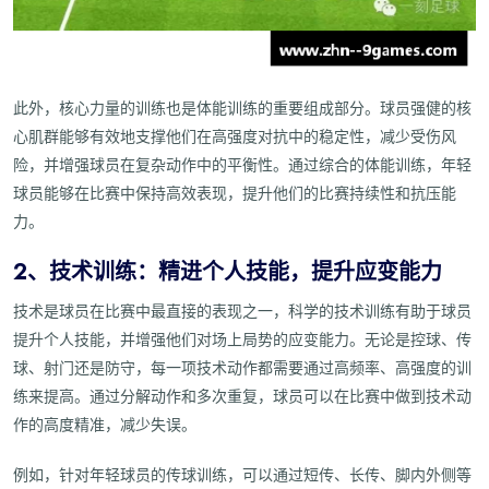
此外，核心力量的训练也是体能训练的重要组成部分。球员强健的核
心肌群能够有效地支撑他们在高强度对抗中的稳定性，减少受伤风
险，并增强球员在复杂动作中的平衡性。通过综合的体能训练，年轻
球员能够在比赛中保持高效表现，提升他们的比赛持续性和抗压能
力。
2、技术训练：精进个人技能，提升应变能力
技术是球员在比赛中最直接的表现之一，科学的技术训练有助于球员
提升个人技能，并增强他们对场上局势的应变能力。无论是控球、传
球、射门还是防守，每一项技术动作都需要通过高频率、高强度的训
练来提高。通过分解动作和多次重复，球员可以在比赛中做到技术动
作的高度精准，减少失误。
例如，针对年轻球员的传球训练，可以通过短传、长传、脚内外侧等