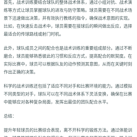
首先，战术训练要结合球队的整体战术体系，通过小组对抗、战术演
练等方式让球员掌握球队的进攻与防守策略。球员需要在不同战术场
景下迅速做出决策，并有效执行教练的指令，确保战术意图的实现。
比如，在快速反击战术中，球员需要在接球后的瞬间做出反应，选择
最适合的传球路线或射门时机。
此外，球队成员之间的配合也是战术训练的重要组成部分。通过不断
磨合，球员能够熟悉彼此的习惯和反应方式，提高配合的默契度。在
实际比赛中，球员可以根据队友的动作预测其意图，从而在关键时刻
作出正确的决策。
科学的战术训练还包括了适应不同对手和比赛环境的能力。通过模拟
不同类型的对手，球队可以在不同战术体系下灵活变换，确保在比赛
中能够应对各种复杂局面，发挥出最佳的团队配合水平。
总结：
提升年轻球员的比赛综合表现，离不开科学的锻炼方法。通过体能训