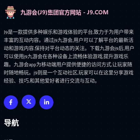
J9是一款提供多种娱乐和游戏体验的平台,致力于为用户带来
丰富的互动内容。通过j9九游会,用户可以了解平台的最新活
动和游戏内容,保持对平台动态的关注。下载九游会j9后,用户
可以使用j9九游会在各种设备上流畅体验游戏,提升游戏乐
趣。九游会app为移动端用户提供便捷的访问方式,让玩家随
时随地畅玩。j9则是一个互动社区,玩家可以在这里分享游戏
经验、技巧,和其他爱好者进行交流与互动。
导航