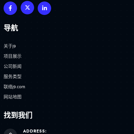
导航
关于j9
项目展示
公司新闻
服务类型
联络j9.com
网站地图
找到我们
ADDRESS: