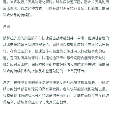
键。当进攻被拉齐奥防守化解时，球队应快速回防，防止拉齐奥利用
反击偷袭。通过这种方式，可以有效地遏制拉齐奥反击的威胁，确保
进攻体系的持续性。
总结：
破解拉齐奥的高压防守与快速反击战术挑战并非易事，但通过合理的
战术安排和球员间的默契配合，球队可以有效地应对拉齐奥的高压防
守。在高位压迫下，快速短传和精准的长传球可以打破拉齐奥的压
迫；在面对密集防守时，快速的边路传中与传切配合能有效突破防
线；应对反击时，保持防线平衡并做好回防和协防尤为关键；而确保
进攻的持续性和防止被反击也是破防的一个重要环节。
总之，拉齐奥蓝鹰的高压防守与快速反击战术虽然极具威胁，但通过
精心的战术部署和球员的高水平发挥，各队依然能够找到破解之道。
只有通过细致的战术分析和球员的全面执行，才能在面对拉齐奥时取
得胜利，破解其高压防守与快速反击战术。