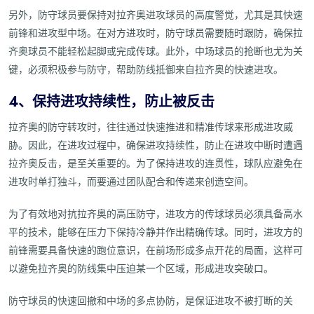
另外，防守球员要保持对拉齐奥进攻球员的高度警觉，尤其是其快速
前锋和进攻型中场。在对方进攻时，防守球员需要随时跟防，确保拉
齐奥球员不能轻松起脚或完成传球。此外，中场球员的抢断也尤为关
键，必须积极参与防守，帮助防线抵御来自拉齐奥的快速进攻。
4、保持进攻持续性，防止被反击
拉齐奥的防守转攻时，往往通过快速推进和精准传球来形成进攻威
胁。因此，在进攻过程中，确保进攻持续性，防止在进攻中断时遭遇
拉齐奥反击，是至关重要的。为了保持进攻的连贯性，球队应避免在
进攻时单打独斗，而要通过团队配合和传递来创造空间。
为了有效地对抗拉齐奥的高压防守，进攻方的传球球员必须具备高水
平的技术，能够在压力下保持冷静并作出精确传球。同时，进攻方的
前锋需要具备快速的跑位意识，在前场形成多点开花的局面，这样可
以避免拉齐奥的防线集中压迫某一个区域，形成进攻突破口。
防守球员的快速回撤和中场的多点协防，是保证进攻不被打断的关