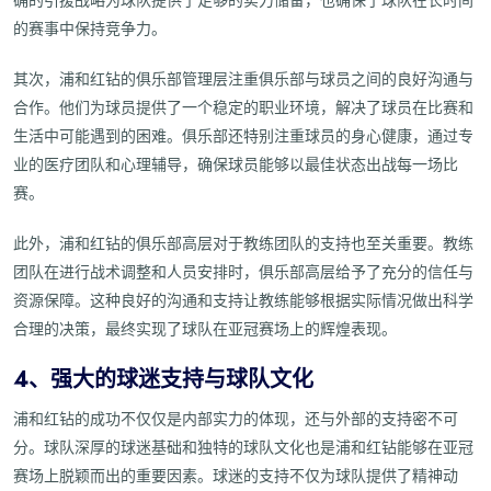
确的引援战略为球队提供了足够的实力储备，也确保了球队在长时间
的赛事中保持竞争力。
其次，浦和红钻的俱乐部管理层注重俱乐部与球员之间的良好沟通与
合作。他们为球员提供了一个稳定的职业环境，解决了球员在比赛和
生活中可能遇到的困难。俱乐部还特别注重球员的身心健康，通过专
业的医疗团队和心理辅导，确保球员能够以最佳状态出战每一场比
赛。
此外，浦和红钻的俱乐部高层对于教练团队的支持也至关重要。教练
团队在进行战术调整和人员安排时，俱乐部高层给予了充分的信任与
资源保障。这种良好的沟通和支持让教练能够根据实际情况做出科学
合理的决策，最终实现了球队在亚冠赛场上的辉煌表现。
4、强大的球迷支持与球队文化
浦和红钻的成功不仅仅是内部实力的体现，还与外部的支持密不可
分。球队深厚的球迷基础和独特的球队文化也是浦和红钻能够在亚冠
赛场上脱颖而出的重要因素。球迷的支持不仅为球队提供了精神动