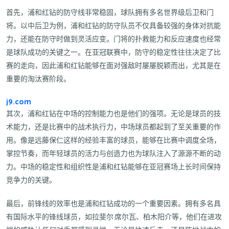
首先，浦和红钻的防守线非常稳固，球队拥有多名世界级后卫和门
将。以中后卫为例，浦和红钻的防守队员不仅具备较强的身体对抗能
力，还能在防守时做到灵活应变。门将的扑救能力和反应速度也经常
是球队成功的关键之一。在亚冠联赛中，防守的稳定性往往决定了比
赛的走向，因此浦和红钻能够在面对强敌时屡屡脱颖而出，尤其是在
重要的淘汰赛阶段。
j9.com
其次，浦和红钻在中场的控制能力也是他们的强项。无论是球员的技
术能力，还是比赛中的战术执行力，中场球员都起到了至关重要的作
用。像是远藤保仁这样的经验丰富的球员，能够在比赛中调度全场，
掌控节奏，而年轻球员的活力与创造力也为球队注入了源源不断的动
力。中场的稳定性和组织性是浦和红钻能够在亚冠赛场上长时间保持
竞争力的关键。
最后，前锋线的效率也是浦和红钻成功的一个重要因素。拥有多名具
有国际水平的锋线球员，如拉斐尔·席尔瓦、柏木阳介等，他们在进攻