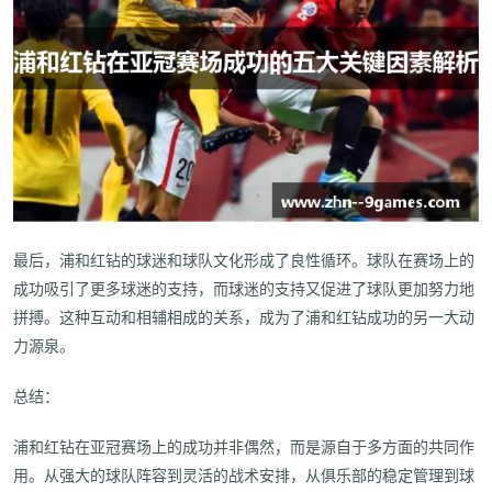
最后，浦和红钻的球迷和球队文化形成了良性循环。球队在赛场上的
成功吸引了更多球迷的支持，而球迷的支持又促进了球队更加努力地
拼搏。这种互动和相辅相成的关系，成为了浦和红钻成功的另一大动
力源泉。
总结：
浦和红钻在亚冠赛场上的成功并非偶然，而是源自于多方面的共同作
用。从强大的球队阵容到灵活的战术安排，从俱乐部的稳定管理到球