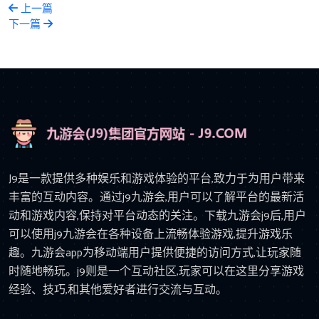
上一篇
下一篇
J9是一款提供多种娱乐和游戏体验的平台,致力于为用户带来
丰富的互动内容。通过j9九游会,用户可以了解平台的最新活
动和游戏内容,保持对平台动态的关注。下载九游会j9后,用户
可以使用j9九游会在各种设备上流畅体验游戏,提升游戏乐
趣。九游会app为移动端用户提供便捷的访问方式,让玩家随
时随地畅玩。j9则是一个互动社区,玩家可以在这里分享游戏
经验、技巧,和其他爱好者进行交流与互动。