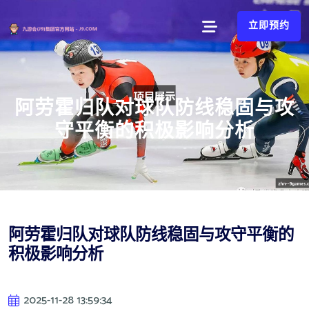
立即预约
阿劳霍归队对球队防线稳固与攻
守平衡的积极影响分析
阿劳霍归队对球队防线稳固与攻守平衡的
积极影响分析
2025-11-28 13:59:34