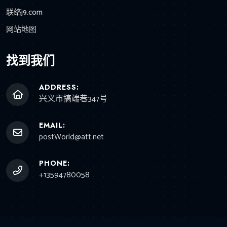
联络j9.com
网站地图
找到我们
ADDRESS:
兴义市搞端巷347号
EMAIL:
postWorld@att.net
PHONE:
+13594780058