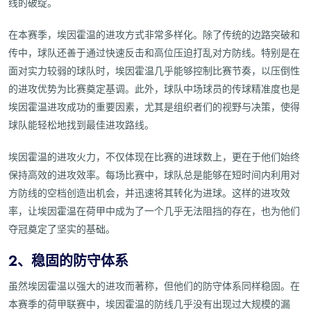
线的破绽。
在本赛季，埃因霍温的进攻方式非常多样化。除了传统的边路突破和
传中，球队还善于通过快速反击和高位压迫打乱对方防线。特别是在
面对实力较弱的球队时，埃因霍温几乎能够控制比赛节奏，以压倒性
的进攻优势为比赛奠定基调。此外，球队中场球员的传球精准度也是
埃因霍温进攻成功的重要因素，尤其是组织者们的视野与决策，使得
球队能轻松地找到最佳进攻路线。
埃因霍温的进攻火力，不仅体现在比赛的进球数上，更在于他们始终
保持高效的进攻效率。每场比赛中，球队总是能够在短时间内利用对
方防线的空档创造出机会，并迅速将其转化为进球。这样的进攻效
率，让埃因霍温在荷甲中成为了一个几乎无法阻挡的存在，也为他们
夺冠奠定了坚实的基础。
2、稳固的防守体系
虽然埃因霍温以强大的进攻而著称，但他们的防守体系同样稳固。在
本赛季的荷甲联赛中，埃因霍温的防线几乎没有出现过大规模的漏