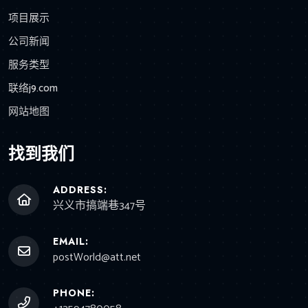
项目展示
公司新闻
服务类型
联络j9.com
网站地图
找到我们
ADDRESS:
兴义市搞端巷347号
EMAIL:
postWorld@att.net
PHONE: