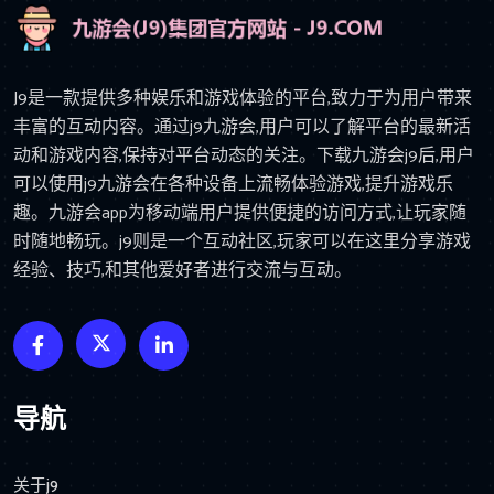
J9是一款提供多种娱乐和游戏体验的平台,致力于为用户带来
丰富的互动内容。通过j9九游会,用户可以了解平台的最新活
动和游戏内容,保持对平台动态的关注。下载九游会j9后,用户
可以使用j9九游会在各种设备上流畅体验游戏,提升游戏乐
趣。九游会app为移动端用户提供便捷的访问方式,让玩家随
时随地畅玩。j9则是一个互动社区,玩家可以在这里分享游戏
经验、技巧,和其他爱好者进行交流与互动。
导航
关于j9