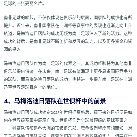
足球的一张亮丽名片。
南非足球的崛起，不仅仅体现在俱乐部的层面，国家队的成绩也有所
提升。近年来，南非国家队在非洲杯等赛事中的表现也逐渐走向上升
轨道，马梅洛迪日落队的成功无疑为南非足球注入了新的活力。这种
成功的背后，是南非足球不断创新和发展的动力，以及更多资金和资
源的投入。
马梅洛迪日落队作为南非足球的代表之一，其成功经验将为其他南非
俱乐部提供借鉴。在未来，南非足球有望涌现出更多具备国际竞争力
的球队，而马梅洛迪日落队的成功，也将进一步提升南非足球在非洲
乃至世界足球舞台上的地位。
4、马梅洛迪日落队在世俱杯中的前景
马梅洛迪日落队成功锁定2025年世俱杯资格后，接下来的目标便是如
何在世界级赛事中展示自我。世俱杯作为全球最顶级的足球赛事之
一，参赛队伍都是各大洲的顶级俱乐部，竞争激烈程度可想而知。对
于马梅洛迪日落队来说，尽管他们在非洲具有较强的实力，但要在世