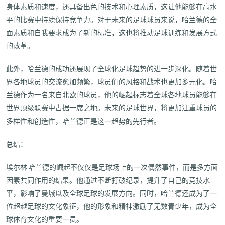
身体素质和速度，还具备出色的技术和心理素质，这让他能够在高水
平的比赛中持续保持竞争力。对于未来的足球球员来说，哈兰德的全
面素质和自我要求成为了新的标准，这也将推动足球训练和发展方式
的改革。
此外，哈兰德的成功还展现了全球化足球趋势的进一步深化。随着世
界各地球员的交流愈加频繁，球员们的风格和战术也更加多元化。哈
兰德作为一名来自北欧的球员，他的崛起标志着全球各地球员能够在
世界顶级联赛中占据一席之地。未来的足球世界，将更加注重球员的
多样性和创造性，哈兰德正是这一趋势的先行者。
总结：
埃尔林·哈兰德的崛起不仅仅是足球场上的一次偶然事件，而是多方面
因素共同作用的结果。他通过不断打破纪录，提升了自己的竞技水
平，影响了曼城以及全球足球的发展方向。同时，哈兰德还成为了一
位超越足球的文化象征，他的形象和精神激励了无数青少年，成为全
球体育文化的重要一员。