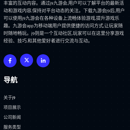
丰富的互动内容。通过j9九游会,用户可以了解平台的最新活
动和游戏内容,保持对平台动态的关注。下载九游会j9后,用户
可以使用j9九游会在各种设备上流畅体验游戏,提升游戏乐
趣。九游会app为移动端用户提供便捷的访问方式,让玩家随
时随地畅玩。j9则是一个互动社区,玩家可以在这里分享游戏
经验、技巧,和其他爱好者进行交流与互动。
导航
关于j9
项目展示
公司新闻
服务类型