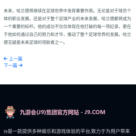
未来，哈兰德将继续在足球世界中发挥重要作用。无论是对于球员个
体的职业发展，还是对于整个足球产业的未来发展，哈兰德都将成为
一个重要的标杆。他的成功不仅仅体现在他打破的每一项纪录，更在
于他如何通过自己的努力和才华，推动了整个足球世界的发展。哈兰
德无疑是未来足球的领航者之一。
上一篇
下一篇
J9是一款提供多种娱乐和游戏体验的平台,致力于为用户带来