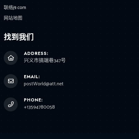
联络j9.com
网站地图
找到我们
ADDRESS:
兴义市搞端巷347号
EMAIL:
postWorld@att.net
PHONE:
+13594780058