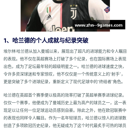
1、哈兰德的个人成就与纪录突破
埃尔林·哈兰德从加入曼城以来，展现出了超凡的进球能力和令人瞩目
的表现。他不仅在英超赛场上打破了多个纪录，也在国际赛场上表现
出色，成为了足坛最年轻的超级明星之一。哈兰德的进球速度之快，
令许多资深球迷和专家惊叹，他不仅仅是一个传统意义上的“射手”，
更是突破了多个进球纪录，重新定义了现代足球中的“终结者”角色。
哈兰德在英超首个赛季便以极高的效率打破了英超单赛季进球纪录。
仅仅一个赛季，他便成为了曼城历史上最为高产的球员之一，这一表
现足以让任何一位足球运动员感到自豪。除此之外，他在欧冠联赛中
的表现也同样令人瞩目。作为一名年轻球员，哈兰德以惊人的进球数
创造了多项欧冠历史纪录，他无疑成为了这个时代最炙手可热的球员