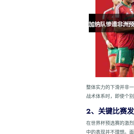
整体实力的下滑并非
战术体系时，即使个
2、关键比赛
在世界杯预选赛的激
中的表现并不理想。