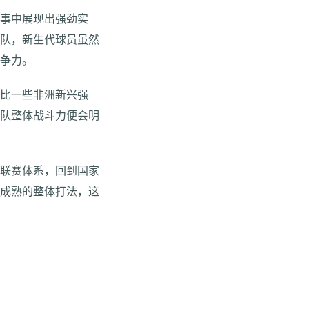
赛事中展现出强劲实
家队，新生代球员虽然
竞争力。
相比一些非洲新兴强
球队整体战斗力便会明
同联赛体系，回到国家
成成熟的整体打法，这