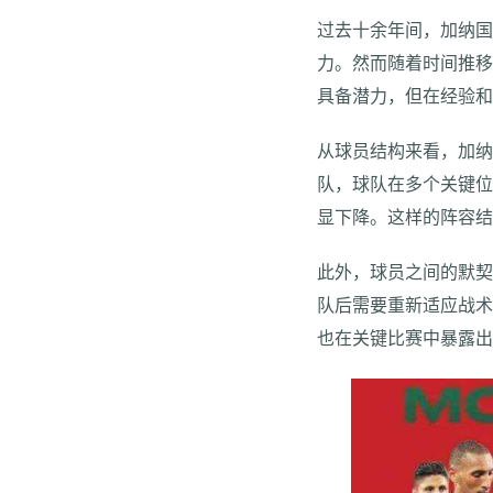
过去十余年间，加纳
力。然而随着时间推
具备潜力，但在经验
从球员结构来看，加
队，球队在多个关键
显下降。这样的阵容
此外，球员之间的默
队后需要重新适应战
也在关键比赛中暴露