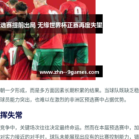
一朝一夕形成，而是多方面因素长期积累的结果。当球队既缺乏
别球员能力突出，也难以在激烈的非洲区预选赛中占据优势。
发挥失常
烈竞争中，关键场次往往决定最终命运。然而在本届预选赛中，
面对实力接近的对手时，球队未能展现出应有的比赛控制能力，