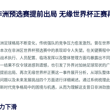
非洲预选赛提前出局 无缘世界杯正赛
非洲足球格局不断变化，传统强队的竞争压力愈发激烈。曾在世
，本次在非洲区世界杯预选赛中的表现却令人失望。在关键赛程
在战术执行、人员配置、临场发挥以及整体管理方面均暴露出不
这一结果不仅令球迷感到遗憾，也引发了外界对加纳足球现状的
赛提前出局、再次无缘世界杯正赛这一事件展开分析，从球队整
术问题以及未来发展挑战四个方面进行详细阐述。通过系统梳理
在新时代竞争格局中的困境与机遇，从而为理解这支昔日非洲劲
力下滑