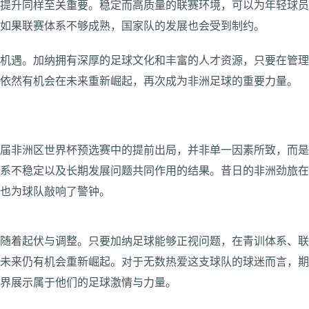
的提升同样至关重要。稳定而高质量的联赛环境，可以为年轻球
。如果联赛体系不够成熟，国家队的发展也会受到制约。
含机遇。加纳拥有深厚的足球文化和丰富的人才资源，只要在管
队依然有机会在未来重新崛起，再次成为非洲足球的重要力量。
本届非洲区世界杯预选赛中的提前出局，并非单一因素所致，而
体系不稳定以及长期发展问题共同作用的结果。昔日的非洲劲旅
利也为球队敲响了警钟。
伴随着起伏与调整。只要加纳足球能够正视问题，在青训体系、
，未来仍有机会重新崛起。对于无数热爱这支球队的球迷而言，
世界展示属于他们的足球激情与力量。