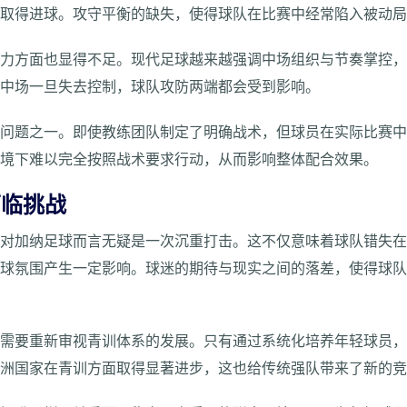
击取得进球。攻守平衡的缺失，使得球队在比赛中经常陷入被动
制力方面也显得不足。现代足球越来越强调中场组织与节奏掌控
。中场一旦失去控制，球队攻防两端都会受到影响。
是问题之一。即使教练团队制定了明确战术，但球员在实际比赛
环境下难以完全按照战术要求行动，从而影响整体配合效果。
面临挑战
，对加纳足球而言无疑是一次沉重打击。这不仅意味着球队错失
足球氛围产生一定影响。球迷的期待与现实之间的落差，使得球
球需要重新审视青训体系的发展。只有通过系统化培养年轻球员
非洲国家在青训方面取得显著进步，这也给传统强队带来了新的