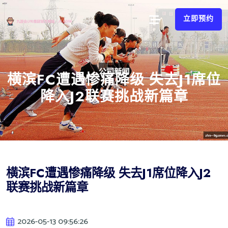
立即预约
横滨FC遭遇惨痛降级 失去J1席位
降入J2联赛挑战新篇章
横滨FC遭遇惨痛降级 失去J1席位降入J2
联赛挑战新篇章
2026-05-13 09:56:26