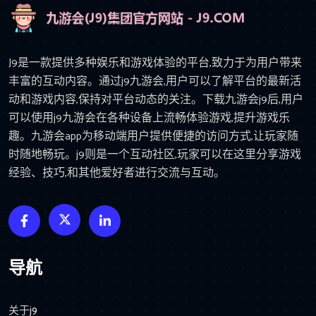
J9是一款提供多种娱乐和游戏体验的平台,致力于为用户带来
丰富的互动内容。通过j9九游会,用户可以了解平台的最新活
动和游戏内容,保持对平台动态的关注。下载九游会j9后,用户
可以使用j9九游会在各种设备上流畅体验游戏,提升游戏乐
趣。九游会app为移动端用户提供便捷的访问方式,让玩家随
时随地畅玩。j9则是一个互动社区,玩家可以在这里分享游戏
经验、技巧,和其他爱好者进行交流与互动。
导航
关于j9