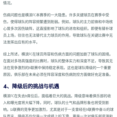
情况。
伤病问题也是横滨FC本赛季的一大隐患。许多关键球员在赛季中受
伤，使得球队的阵容频繁遭到削弱。例如，球队的主力前锋和中场核
心曾多次因伤缺阵，这直接影响了球队的进攻和组织。即便有替补球
员上场，往往也无法替代主力球员的作用，导致球队在关键比赛中无
法发挥出应有的水平。
综上所述，横滨FC在球员阵容和伤病方面的问题加剧了球队的困境。
在面对多场高强度的比赛时，球队的整体实力和深度不足，导致其无
法在竞争激烈的J1联赛中保持稳定表现。这也是球队降级的一个重要
原因，俱乐部在未来必须在阵容深度和伤病防控方面做好充足准备。
4、降级后的挑战与机遇
横滨FC在失去J1席位后，面临着巨大的挑战。降级意味着俱乐部的收
入和曝光度将大幅下降，同时，球队的士气和品牌形象也将受到影
响。J2联赛的竞争更加激烈，尤其是对于一支曾经在J1联赛中奋斗的球
队而言，降级不仅仅是一次成绩上的下滑，更是一次对俱乐部资源和