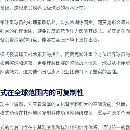
的基础，这也是其培养顶级球员的根本所在。
非常注重球员的心理素质培养。与技术训练同步，阿贾克斯会通
立强大的心理素质，避免过度的竞争压力影响其成长。尤其是在
具备沉着冷静的特点，能够在高压环境下发挥出色。
训模式强调球员战术素养的提升。阿贾克斯注重全方位培养球员
习如何控球和进攻，更要理解比赛的整体战术体系。球员从小便
赛阅读能力，这为他们日后步入职业比赛打下了坚实的基础。
模式在全球范围内的可复制性
成功并非偶然，它有着深厚的文化背景和强大的基础设施。然而
斯模式能否在其他地区复制并成功培养顶级球员，需要考虑多个
模式的可复制性在于其制度化和标准化的培养体系。通过统一的