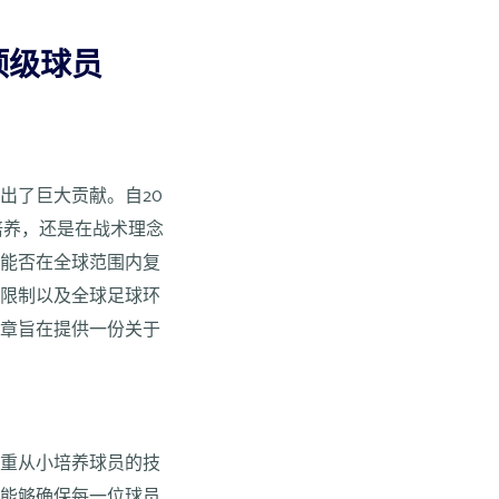
顶级球员
出了巨大贡献。自20
培养，还是在战术理念
式能否在全球范围内复
与限制以及全球足球环
文章旨在提供一份关于
。
注重从小培养球员的技
斯能够确保每一位球员