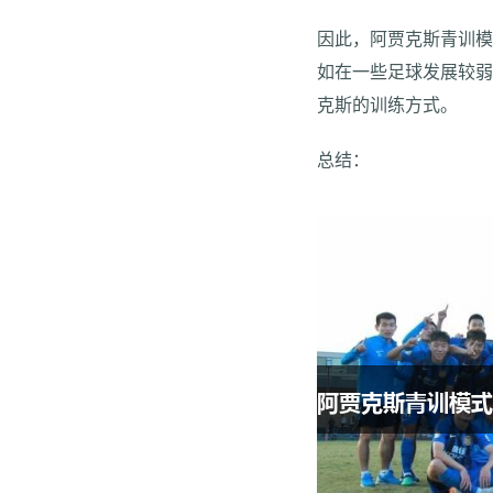
因此，阿贾克斯青训
如在一些足球发展较
克斯的训练方式。
总结：