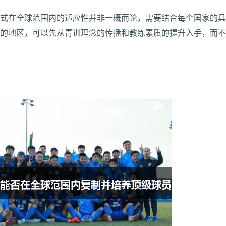
模式在全球范围内的适应性并非一概而论，需要结合每个国家的
弱的地区，可以先从青训理念的传播和教练素质的提升入手，而