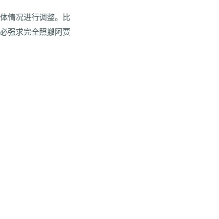
具体情况进行调整。比
不必强求完全照搬阿贾