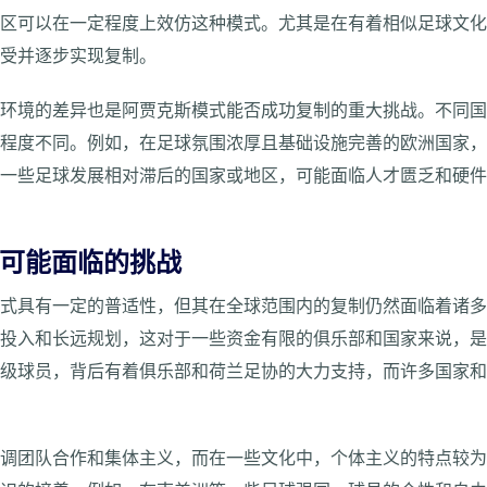
地区可以在一定程度上效仿这种模式。尤其是在有着相似足球文
接受并逐步实现复制。
球环境的差异也是阿贾克斯模式能否成功复制的重大挑战。不同
受程度不同。例如，在足球氛围浓厚且基础设施完善的欧洲国家
在一些足球发展相对滞后的国家或地区，可能面临人才匮乏和硬
中可能面临的挑战
模式具有一定的普适性，但其在全球范围内的复制仍然面临着诸
金投入和长远规划，这对于一些资金有限的俱乐部和国家来说，
顶级球员，背后有着俱乐部和荷兰足协的大力支持，而许多国家
强调团队合作和集体主义，而在一些文化中，个体主义的特点较