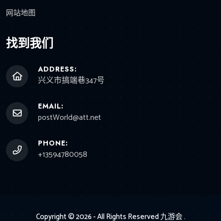
网站地图
找到我们
ADDRESS:
兴义市搞端巷347号
EMAIL:
postWorld@att.net
PHONE:
+13594780058
Copyright © 2026 - All Rights Reserved
九游会
.