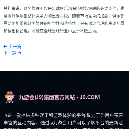
总的来说，财务管理不仅是足球俱乐部保持财务健康的必要条件，也
是提升俱乐部整体竞争力的重要手段。随着市场竞争的加剧，俱乐部
需要更加重视财务管理的科学性和系统性，只有通过合理的资源配置
和精细化管理，才能在全球足球行业中立于不败之地。
上一篇
下一篇
J9是一款提供多种娱乐和游戏体验的平台,致力于为用户带来
丰富的互动内容。通过j9九游会,用户可以了解平台的最新活