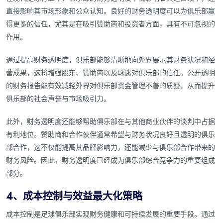
直接影响其市场形象和公众认知。良好的财务透明度可以为俱乐部赢
得更多的信任，尤其是在吸引赞助商和投资者方面，具有不可忽视的
作用。
通过提高财务透明度，俱乐部能够清晰地向外界展示其财务状况和经
营成果，这将增强股东、赞助商以及球迷对俱乐部的信任。公开透明
的财务报告能有效减轻外界对俱乐部资金管理不善的质疑，从而提升
俱乐部的社会声誉与市场吸引力。
此外，财务透明度还能够帮助俱乐部在与其他商业伙伴的谈判中占据
有利地位。赞助商和合作伙伴通常希望与财务状况良好且透明的俱乐
部合作，这不仅能提高其品牌影响力，还能减少与俱乐部合作带来的
财务风险。因此，财务透明度已经成为俱乐部综合竞争力的重要组成
部分。
4、成本控制与效益最大化策略
成本控制是足球俱乐部实现财务健康和可持续发展的重要手段。通过