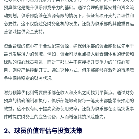
预算优化是提升俱乐部竞争力的基础。通过合理的预算安排和资金流
动规划，俱乐部能够在资源有限的情况下，保证各项开支的合理性和
必要性。这不仅能避免财务危机的发生，还能为俱乐部的其他重要运
营领域提供资金支持。
资金管理的核心在于合理配置资源，确保俱乐部的资金能够优先用于
最具发展潜力的领域。例如，资金可以重点投入到青训体系的建设和
球队的核心球员引进，而对于那些并不直接提升竞争力的非核心项
目，则应严格控制开支。通过这种方式，俱乐部能够在激烈的市场竞
争中保持稳定的财务状况。
财务预算优化则需要俱乐部在收入和支出之间找到平衡点。通过财务
预算的精确编制和执行，俱乐部能够确保每一笔支出都能带来预期的
效益。这不仅有助于提高资源使用效率，还能为俱乐部在面临突发事
件时提供财务上的应急储备，从而增强其抗风险能力。
2、球员价值评估与投资决策