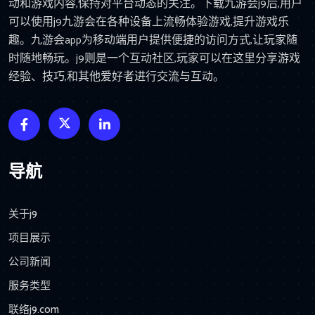
动和游戏内容,保持对平台动态的关注。下载九游会j9后,用户
可以使用j9九游会在各种设备上流畅体验游戏,提升游戏乐
趣。九游会app为移动端用户提供便捷的访问方式,让玩家随
时随地畅玩。j9则是一个互动社区,玩家可以在这里分享游戏
经验、技巧,和其他爱好者进行交流与互动。
导航
关于j9
项目展示
公司新闻
服务类型
联络j9.com