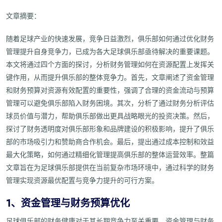
文章摘要：
随着足球产业的快速发展，竞争日益激烈，俱乐部如何通过优化财务
管理提升自身竞争力，已成为各大足球俱乐部亟待解决的重要课题。
本文将通过四个方面的探讨，分析财务管理如何在资源配置上发挥关
键作用，从而提升俱乐部的整体竞争力。首先，文章阐述了资金管理
和财务预算对资源有效配置的重要性，强调了合理的资金流动与预算
管理可以避免俱乐部陷入财务困境。其次，分析了通过财务分析评估
球员价值与潜力，帮助俱乐部做出更具战略眼光的投资决策。然后，
探讨了财务透明度对俱乐部形象和品牌建设的积极影响，提升了俱乐
部的市场吸引力和赞助商合作机会。最后，提出通过成本控制和效益
最大化策略，如何通过精细化管理提高俱乐部的整体运营效率。整篇
文章旨在为足球俱乐部提供在当前复杂市场环境中，通过科学的财务
管理实现资源最优配置与竞争力提升的可行方案。
1、资金管理与财务预算优化
足球俱乐部的财务健康对于其长期竞争力至关重要。资金管理与财务