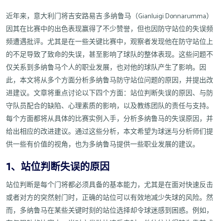
近年来，意大利门将吉安路易吉·多纳鲁马（Gianluigi Donnarumma）
因其在比赛中的出色表现赢得了不少赞誉，但也因防守站位的失误频
频遭遇批评。尤其是在一些关键比赛中，观察者发现他在防守站位上
的不足导致了致命的失误，甚至影响了球队的整体表现。这些问题不
仅关系到多纳鲁马个人的职业发展，也对他的球队产生了影响。因
此，本文将从多个方面分析多纳鲁马防守站位问题的原因，并提出改
进建议。文章将重点讨论以下四个方面：站位判断失误的原因、与防
守队员配合的缺陷、心理素质的影响，以及教练团队的责任与支持。
每个方面都将从具体的比赛实例入手，分析多纳鲁马的失误原因，并
给出相应的改进建议。通过这些分析，本文希望为球迷与分析师们提
供一些有价值的视角，也为多纳鲁马提供一些职业发展的建议。
1、站位判断失误的原因
站位判断是每个门将都必须具备的基本能力，尤其是在面对快速反击
或者对方的突然射门时，正确的站位可以有效地减少失球的风险。然
而，多纳鲁马在某些关键时刻的站位选择却令球迷感到困惑。例如，