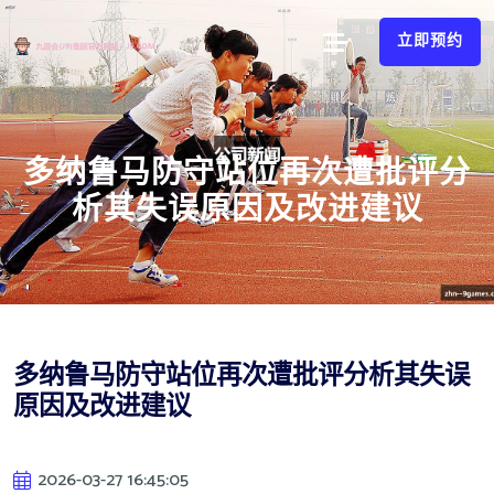
立即预约
多纳鲁马防守站位再次遭批评分
析其失误原因及改进建议
多纳鲁马防守站位再次遭批评分析其失误
原因及改进建议
2026-03-27 16:45:05