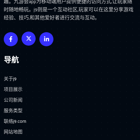
趣。九游会app为移动端用户提供便捷的访问方式,让玩家随
时随地畅玩。j9则是一个互动社区,玩家可以在这里分享游戏
经验、技巧,和其他爱好者进行交流与互动。
导航
关于j9
项目展示
公司新闻
服务类型
联络j9.com
网站地图