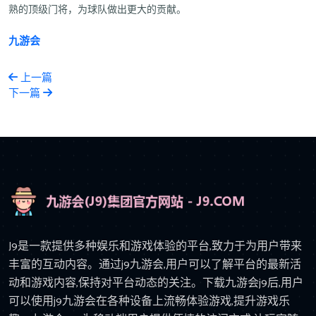
熟的顶级门将，为球队做出更大的贡献。
九游会
上一篇
下一篇
J9是一款提供多种娱乐和游戏体验的平台,致力于为用户带来
丰富的互动内容。通过j9九游会,用户可以了解平台的最新活
动和游戏内容,保持对平台动态的关注。下载九游会j9后,用户
可以使用j9九游会在各种设备上流畅体验游戏,提升游戏乐