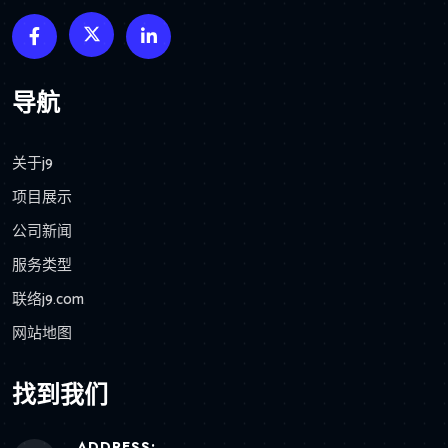
导航
关于j9
项目展示
公司新闻
服务类型
联络j9.com
网站地图
找到我们
ADDRESS: