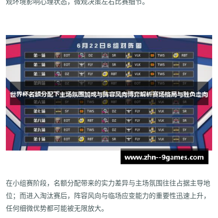
观环境影响心理状态，微观决策左右比赛细节。
在小组赛阶段，名额分配带来的实力差异与主场氛围往往占据主导地
位；而进入淘汰赛后，阵容风向与临场应变能力的重要性迅速上升，
任何细微优势都可能被无限放大。