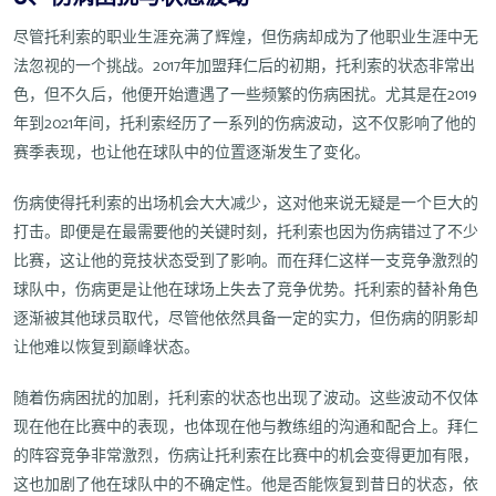
尽管托利索的职业生涯充满了辉煌，但伤病却成为了他职业生涯中无
法忽视的一个挑战。2017年加盟拜仁后的初期，托利索的状态非常出
色，但不久后，他便开始遭遇了一些频繁的伤病困扰。尤其是在2019
年到2021年间，托利索经历了一系列的伤病波动，这不仅影响了他的
赛季表现，也让他在球队中的位置逐渐发生了变化。
伤病使得托利索的出场机会大大减少，这对他来说无疑是一个巨大的
打击。即便是在最需要他的关键时刻，托利索也因为伤病错过了不少
比赛，这让他的竞技状态受到了影响。而在拜仁这样一支竞争激烈的
球队中，伤病更是让他在球场上失去了竞争优势。托利索的替补角色
逐渐被其他球员取代，尽管他依然具备一定的实力，但伤病的阴影却
让他难以恢复到巅峰状态。
随着伤病困扰的加剧，托利索的状态也出现了波动。这些波动不仅体
现在他在比赛中的表现，也体现在他与教练组的沟通和配合上。拜仁
的阵容竞争非常激烈，伤病让托利索在比赛中的机会变得更加有限，
这也加剧了他在球队中的不确定性。他是否能恢复到昔日的状态，依