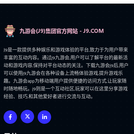
J9是一款提供多种娱乐和游戏体验的平台,致力于为用户带来
丰富的互动内容。通过j9九游会,用户可以了解平台的最新活
动和游戏内容,保持对平台动态的关注。下载九游会j9后,用户
可以使用j9九游会在各种设备上流畅体验游戏,提升游戏乐
趣。九游会app为移动端用户提供便捷的访问方式,让玩家随
时随地畅玩。j9则是一个互动社区,玩家可以在这里分享游戏
经验、技巧,和其他爱好者进行交流与互动。