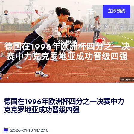
立即预约
德国在1996年欧洲杯四分之一决
赛中力克克罗地亚成功晋级四强
德国在1996年欧洲杯四分之一决赛中力
克克罗地亚成功晋级四强
2026-01-18 13:12:18