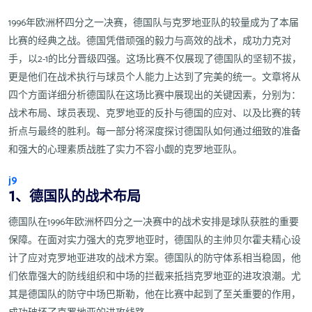
1996年欧洲杯四分之一决赛，德国队与克罗地亚队的较量成为了本届
比赛的经典之战。德国凭借顽强的毅力与高效的战术，成功力克对
手，以2-1的比分晋级四强。这场比赛不仅展现了德国队的坚韧不拔，
更是他们在战术执行与球员个人能力上达到了完美的统一。文章将从
四个方面详细分析德国队在这场比赛中展现出的关键因素，分别为：
战术布局、球员表现、克罗地亚的反扑与德国的应对、以及比赛的转
折点与最终的胜利。每一部分将深度探讨德国队如何通过细致的准备
和强大的心理素质战胜了实力不容小觑的克罗地亚队。
j9
1、德国队的战术布局
德国队在1996年欧洲杯四分之一决赛中的战术安排是球队获胜的重要
保障。在面对实力强大的克罗地亚时，德国队的主帅贝尔霍夫精心设
计了应对克罗地亚进攻的战术方案。德国队的防守体系相当稳固，他
们依靠强大的防线组织和中场的拦截来抵挡克罗地亚的进攻浪潮。尤
其是德国队的防守中场巴斯勒，他在比赛中起到了至关重要的作用，