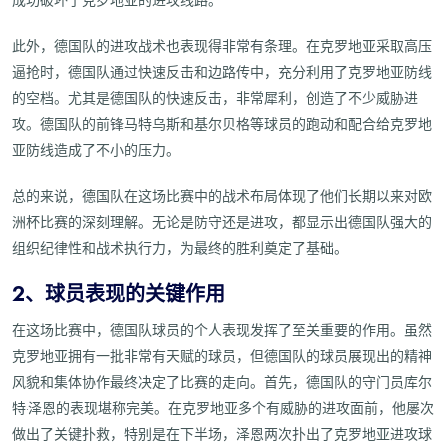
成功破坏了克罗地亚的进攻线路。
此外，德国队的进攻战术也表现得非常有条理。在克罗地亚采取高压
逼抢时，德国队通过快速反击和边路传中，充分利用了克罗地亚防线
的空档。尤其是德国队的快速反击，非常犀利，创造了不少威胁进
攻。德国队的前锋马特乌斯和基尔贝格等球员的跑动和配合给克罗地
亚防线造成了不小的压力。
总的来说，德国队在这场比赛中的战术布局体现了他们长期以来对欧
洲杯比赛的深刻理解。无论是防守还是进攻，都显示出德国队强大的
组织纪律性和战术执行力，为最终的胜利奠定了基础。
2、球员表现的关键作用
在这场比赛中，德国队球员的个人表现发挥了至关重要的作用。虽然
克罗地亚拥有一批非常有天赋的球员，但德国队的球员展现出的精神
风貌和集体协作最终决定了比赛的走向。首先，德国队的守门员库尔
特·泽恩的表现堪称完美。在克罗地亚多个有威胁的进攻面前，他屡次
做出了关键扑救，特别是在下半场，泽恩两次扑出了克罗地亚进攻球