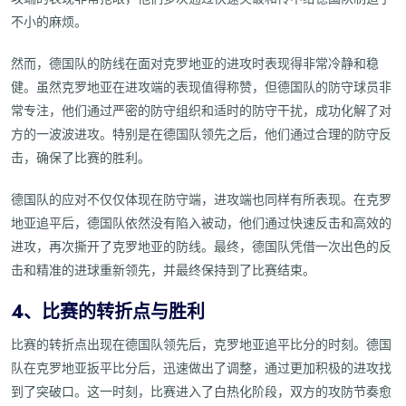
不小的麻烦。
然而，德国队的防线在面对克罗地亚的进攻时表现得非常冷静和稳
健。虽然克罗地亚在进攻端的表现值得称赞，但德国队的防守球员非
常专注，他们通过严密的防守组织和适时的防守干扰，成功化解了对
方的一波波进攻。特别是在德国队领先之后，他们通过合理的防守反
击，确保了比赛的胜利。
德国队的应对不仅仅体现在防守端，进攻端也同样有所表现。在克罗
地亚追平后，德国队依然没有陷入被动，他们通过快速反击和高效的
进攻，再次撕开了克罗地亚的防线。最终，德国队凭借一次出色的反
击和精准的进球重新领先，并最终保持到了比赛结束。
4、比赛的转折点与胜利
比赛的转折点出现在德国队领先后，克罗地亚追平比分的时刻。德国
队在克罗地亚扳平比分后，迅速做出了调整，通过更加积极的进攻找
到了突破口。这一时刻，比赛进入了白热化阶段，双方的攻防节奏愈