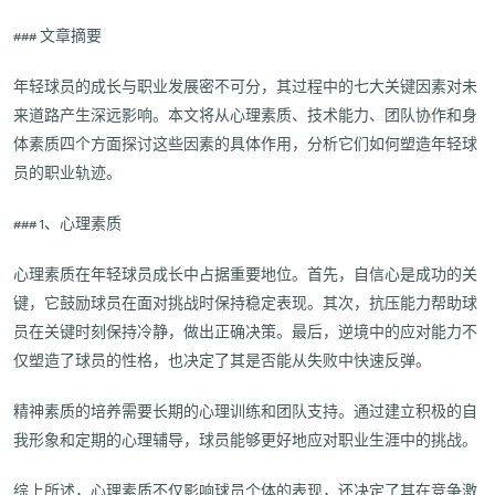
### 文章摘要
年轻球员的成长与职业发展密不可分，其过程中的七大关键因素对未
来道路产生深远影响。本文将从心理素质、技术能力、团队协作和身
体素质四个方面探讨这些因素的具体作用，分析它们如何塑造年轻球
员的职业轨迹。
### 1、心理素质
心理素质在年轻球员成长中占据重要地位。首先，自信心是成功的关
键，它鼓励球员在面对挑战时保持稳定表现。其次，抗压能力帮助球
员在关键时刻保持冷静，做出正确决策。最后，逆境中的应对能力不
仅塑造了球员的性格，也决定了其是否能从失败中快速反弹。
精神素质的培养需要长期的心理训练和团队支持。通过建立积极的自
我形象和定期的心理辅导，球员能够更好地应对职业生涯中的挑战。
综上所述，心理素质不仅影响球员个体的表现，还决定了其在竞争激