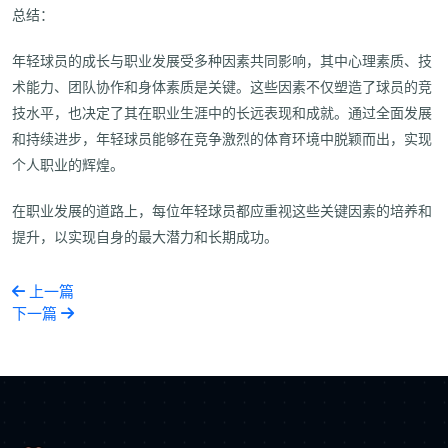
总结：
年轻球员的成长与职业发展受多种因素共同影响，其中心理素质、技
术能力、团队协作和身体素质是关键。这些因素不仅塑造了球员的竞
技水平，也决定了其在职业生涯中的长远表现和成就。通过全面发展
和持续进步，年轻球员能够在竞争激烈的体育环境中脱颖而出，实现
个人职业的辉煌。
在职业发展的道路上，每位年轻球员都应重视这些关键因素的培养和
提升，以实现自身的最大潜力和长期成功。
上一篇
下一篇