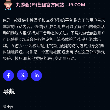
J9是一款提供多种娱乐和游戏体验的平台,致力于为用户带来
丰富的互动内容。通过j9九游会,用户可以了解平台的最新活
动和游戏内容,保持对平台动态的关注。下载九游会j9后,用户
可以使用j9九游会在各种设备上流畅体验游戏,提升游戏乐
趣。九游会app为移动端用户提供便捷的访问方式,让玩家随
时随地畅玩。j9则是一个互动社区,玩家可以在这里分享游戏
经验、技巧,和其他爱好者进行交流与互动。
导航
关于j9