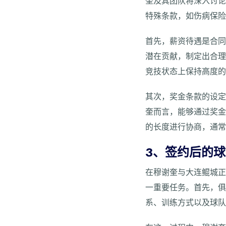
奎及其团队将深入讨
特殊条款，如伤病保
首先，薪资待遇是合
潜在贡献，制定出合
竞技状态上保持高度
其次，奖金条款的设
奎而言，能够通过奖
的长度进行协商，通
3、签约后的
在穆谢奎与大连鲲城
一重要任务。首先，
系、训练方式以及球