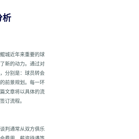
分析
连鲲城近年来重要的球
入了新的动力。通过对
节，分别是：球员转会
作的前景规划。每一环
本篇文章将以具体的流
约签订流程。
。谈判通常从双方俱乐
转会费用、薪资待遇等