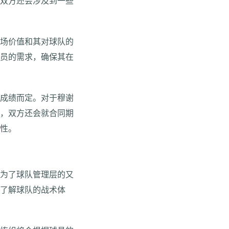
，双方还会涉及到一些
市场价值和其对球队的
球员的需求，确保其在
体成绩而定。对于穆谢
外，双方还会就合同期
定性。
成为了球队管理层的又
其了解球队的战术体