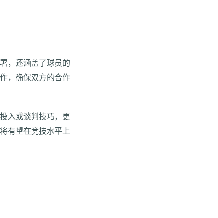
签署，还涵盖了球员的
操作，确保双方的合作
金投入或谈判技巧，更
，将有望在竞技水平上