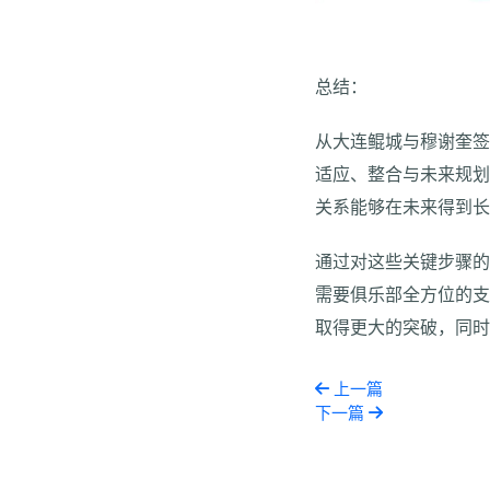
总结：
从大连鲲城与穆谢奎
适应、整合与未来规
关系能够在未来得到
通过对这些关键步骤
需要俱乐部全方位的
取得更大的突破，同
上一篇
下一篇