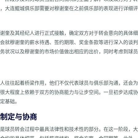
先，大连鲲城俱乐部需要对穆谢奎在之前俱乐部的表现进行详细
。
穆谢奎及其经纪人进行正式接触，确定双方对于转会意向的具体
还会就穆谢奎的薪水待遇、签约期限、奖金条款等进行深入的谈
财务状况以及穆谢奎的市场价值做出相应的出价，同时考虑到球
。
纪人往往起着桥梁作用，他们不仅代表球员与俱乐部沟通，还会
败很大程度上依赖于双方的协商能力与让步空间。一旦初步达成
奠定基础。
的制定与协商
商是球员转会过程中最具法律性和技术性的部分。在这一阶段，