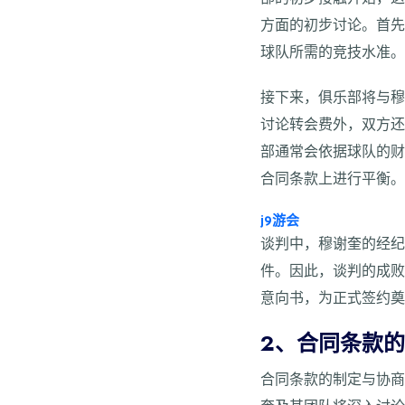
方面的初步讨论。首
球队所需的竞技水准
接下来，俱乐部将与
讨论转会费外，双方
部通常会依据球队的
合同条款上进行平衡
j9游会
谈判中，穆谢奎的经
件。因此，谈判的成
意向书，为正式签约
2、合同条款
合同条款的制定与协