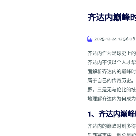
齐达内巅峰
2025-12-24 12:56:08
齐达内作为足球史上
齐达内不仅以个人才
面解析齐达内的巅峰
属于自己的传奇历史
野，三是无与伦比的
地理解齐达内为何成
1、齐达内巅
齐达内的巅峰时刻多
乐部赛事中，他总是能