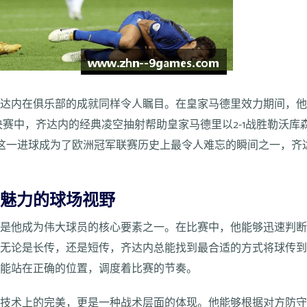
齐达内在俱乐部的成就同样令人瞩目。在皇家马德里效力期间，
赛决赛中，齐达内的经典凌空抽射帮助皇家马德里以2-1战胜勒沃
这一进球成为了欧洲冠军联赛历史上最令人难忘的瞬间之一，齐
。
具魅力的球场视野
疑是他成为伟大球员的核心要素之一。在比赛中，他能够迅速判
。无论是长传，还是短传，齐达内总能找到最合适的方式将球传
总能站在正确的位置，调度着比赛的节奏。
是技术上的完美，更是一种战术层面的体现。他能够根据对方防