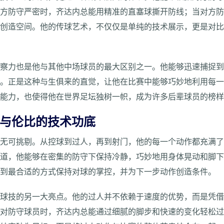
对方防守严密时，齐达内总能用精准的直塞球撕开防线；当对方
来创造空间。他的传球艺术，不仅仅是单纯的技术展示，更是对
观察力也是他与其他中场球员的最大区别之一。他能够迅速捕捉
应。正是这种与生俱来的直觉，让他在比赛中能够巧妙地利用每
一能力，也使得他在世界足坛独树一帜，成为许多后辈球员的榜
无与伦比的技术功底
乎无可挑剔。从控球到过人，再到射门，他的每一个动作都充满
称道，他能够在密集的防守下保持冷静，巧妙地用身体晃动和脚
找到最合适的方式保持对球的掌控，并为下一步动作创造条件。
他球技的另一大亮点。他的过人并不依赖于速度的优势，而是凭
面对防守球员时，齐达内总能通过细腻的脚步和快速的变化轻松