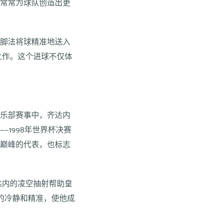
，常常为球队创造出更
的脚法将球精准地送入
之作。这个进球不仅体
俱乐部赛事中，齐达内
1998年世界杯决赛
人巅峰的代表，也标志
达内的凌空抽射帮助皇
的冷静和精准，使他成