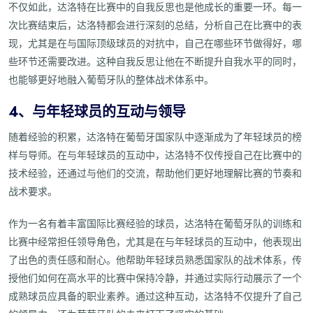
不仅如此，达洛特在比赛中的自我反思也是他成长的重要一环。每一
次比赛结束后，达洛特都会进行深刻的总结，分析自己在比赛中的表
现，尤其是在与国际顶级球员的对抗中，自己在哪些环节做得好，哪
些环节还需要改进。这种自我反思让他在不断提升自我水平的同时，
也能够更好地融入葡萄牙队的整体战术体系中。
4、与年轻球员的互动与领导
随着经验的积累，达洛特在葡萄牙国家队中逐渐成为了年轻球员的榜
样与导师。在与年轻球员的互动中，达洛特不仅传授自己在比赛中的
技术经验，还通过与他们的交流，帮助他们更好地理解比赛的节奏和
战术要求。
作为一名有着丰富国际比赛经验的球员，达洛特在葡萄牙队的训练和
比赛中经常担任领导角色，尤其是在与年轻球员的互动中，他表现出
了出色的责任感和耐心。他帮助年轻球员熟悉国家队的战术体系，传
授他们如何在高水平的比赛中保持冷静，并通过实际行动展示了一个
成熟球员应具备的职业素养。通过这种互动，达洛特不仅提升了自己