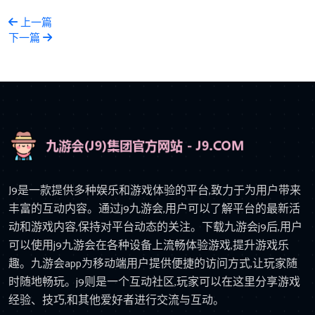
上一篇
下一篇
J9是一款提供多种娱乐和游戏体验的平台,致力于为用户带来
丰富的互动内容。通过j9九游会,用户可以了解平台的最新活
动和游戏内容,保持对平台动态的关注。下载九游会j9后,用户
可以使用j9九游会在各种设备上流畅体验游戏,提升游戏乐
趣。九游会app为移动端用户提供便捷的访问方式,让玩家随
时随地畅玩。j9则是一个互动社区,玩家可以在这里分享游戏
经验、技巧,和其他爱好者进行交流与互动。