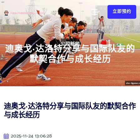
立即预约
迪奥戈·达洛特分享与国际队友的
默契合作与成长经历
迪奥戈·达洛特分享与国际队友的默契合作
与成长经历
2025-11-24 13:06:28