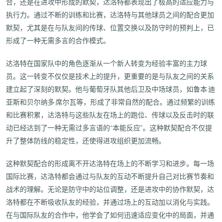
合，还是在进攻中形成的默契，达洛特都表现出了极高的适应能力与
执行力。通过不断的训练和比赛，达洛特与其他球员之间的配合更加
默契，尤其是在与队友间的传球、位置交换以及防守时的预判上，已
形成了一种无需多言的合作模式。
达洛特在国家队中的角色逐渐从一个新人转变为经验丰富的主力球
员。这一转变不仅仅是技术上的提升，更重要的是与队友之间的关系
建立起了深刻的默契。他与葡萄牙队其他后卫及中场球员，如鲁本·迪
亚斯和贝尔纳多·席尔瓦等，形成了非常自然的配合。通过频繁的训练
和比赛积累，达洛特与这些队友在场上的跑位、传球以及反击时的联
动已经达到了一种无需过多言语的“本能反应”。这种默契配合不仅提
升了整体防线的稳定性，还使得进攻组织更加流畅。
这种默契配合的形成离不开达洛特在场上的不断学习和进步。每一场
国际比赛，达洛特都会通过与队友的互动不断提升自己对比赛节奏和
战术的理解。无论是防守中的站位调整，还是进攻中的协作默契，达
洛特都在不断吸收队友的经验，并通过场上的互动加以消化与实践。
在与国际队友的合作中，他学会了如何迅速适应变化中的局面，并通