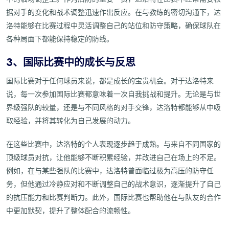
据对手的变化和战术调整迅速作出反应。在与教练的密切沟通下，达
洛特能够在比赛过程中灵活调整自己的站位和防守策略，确保球队在
各种局面下都能保持稳定的防线。
3、国际比赛中的成长与反思
国际比赛对于任何球员来说，都是成长的宝贵机会。对于达洛特来
说，每一次参加国际比赛都意味着一次自我挑战和提升。无论是与世
界级强队的较量，还是与不同风格的对手交锋，达洛特都能够从中吸
取经验，并将其转化为自己发展的动力。
在这些比赛中，达洛特的个人表现逐步趋于成熟。与来自不同国家的
顶级球员对抗，让他能够不断积累经验，并改进自己在场上的不足。
例如，在与某些强队的比赛中，达洛特曾面临过极为高压的防守任
务，但他通过冷静应对和不断调整自己的战术意识，逐渐提升了自己
的抗压能力和比赛判断力。此外，国际比赛也帮助他在与队友的合作
中更加默契，提升了整体配合的流畅性。