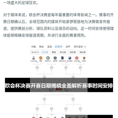
一场盛大的足球狂欢。
对于媒体来说，欧会杯决赛是每年最重要的体育新闻之一。赛事的开
赛日期确认后，全球范围内的媒体开始紧锣密鼓地为决赛做宣传报
道，提供赛前分析、球队资料以及球员的动向。这一时间安排使得媒
体能够精确安排报道周期，并进行全面的赛事预热。