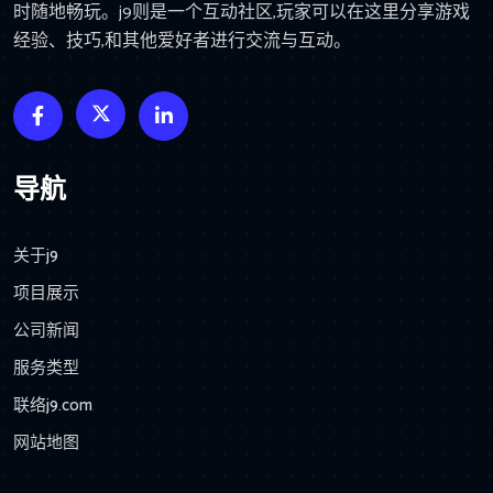
时随地畅玩。j9则是一个互动社区,玩家可以在这里分享游戏
经验、技巧,和其他爱好者进行交流与互动。
导航
关于j9
项目展示
公司新闻
服务类型
联络j9.com
网站地图