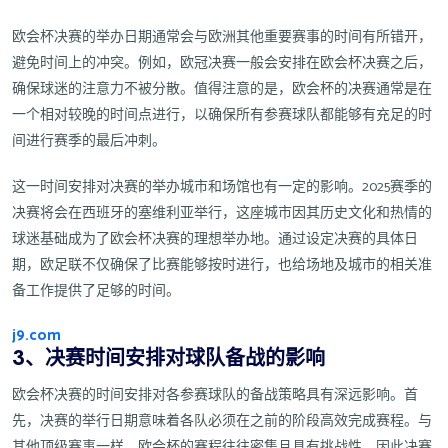
欧会杯决赛的举办日期通常会与欧洲其他重要赛事的时间有所错开，
避免时间上的冲突。例如，欧冠决赛一般会安排在欧会杯决赛之后，
确保球迷的注意力不被分散。值得注意的是，欧会杯的决赛通常是在
一个相对较晚的时间点进行，以确保所有参赛球队都能够有充足的时
间进行赛季的最后冲刺。
这一时间安排对决赛的举办城市和场馆也有一定的影响。2025赛季的
决赛将会在西班牙的塞维利亚举行，这座城市因其历史文化和热情的
球迷基础成为了欧会杯决赛的理想举办地。通过设定决赛的具体日
期，欧足联不仅确保了比赛能够按时进行，也给场地及城市的相关准
备工作提供了足够的时间。
j9.com
3、决赛时间安排对球队备战的影响
欧会杯决赛的时间安排对各参赛球队的备战策略具有深远影响。首
先，决赛的举行日期意味着各队必须在之前的阶段高效完成赛程。与
其他顶级赛事一样，欧会杯的赛程往往密集且具有挑战性，因此决赛