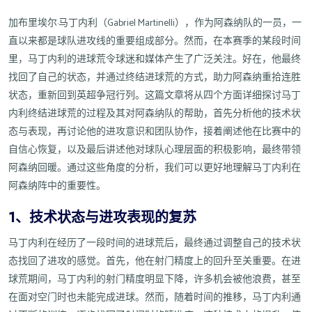
加布里埃尔·马丁内利（Gabriel Martinelli），作为阿森纳队的一员，一
直以来都是球队进攻线的重要组成部分。然而，在本赛季的某段时间
里，马丁内利的进球荒令球迷和媒体产生了广泛关注。好在，他最终
找回了自己的状态，并通过终结进球荒的方式，助力阿森纳重拾连胜
状态，重新回到英超争冠行列。这篇文章将从四个方面详细探讨马丁
内利终结进球荒的过程及其对阿森纳队的帮助，首先分析他的技术状
态与表现，再讨论他的进攻意识和团队协作，接着阐述他在比赛中的
自信心恢复，以及最后讲述他对球队心理层面的积极影响，最终带领
阿森纳回暖。通过这些角度的分析，我们可以更好地理解马丁内利在
阿森纳阵中的重要性。
1、技术状态与进攻表现的复苏
马丁内利在经历了一段时间的进球荒后，最终通过调整自己的技术状
态找回了进攻的感觉。首先，他在射门精度上的回升至关重要。在进
球荒期间，马丁内利的射门精度明显下降，许多机会被他浪费，甚至
在面对空门时也未能完成进球。然而，随着时间的推移，马丁内利通