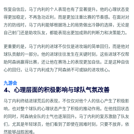
恢复自信后，马丁内利的个人表现也有了显著提升。他的心理状态变
得更加稳定，不再急功近利，而是更加注重比赛的节奏感。在面对对
方的防线时，马丁内利能够根据场上的局势做出冷静的选择，无论是
自己射门还是助攻队友，都能表现出更加成熟的判断力和决策能力。
更重要的是，马丁内利的进球不仅仅是进攻端的简单回归，而是他对
球队贡献的一部分。他的进球往往发生在关键时刻，这些进球不仅帮
助阿森纳赢得比赛，还让他在赛场上的表现更加自信。正是这种自信
心的回归，让马丁内利成为了阿森纳不可或缺的进攻核心。
九游会
4、心理层面的积极影响与球队气氛改善
马丁内利终结进球荒后的表现，不仅仅对他个人的信心产生了积极影
响，也对整个球队的心理状态产生了积极的推动作用。在他找回状态
的同时，阿森纳全队的士气也逐渐回升。马丁内利的复苏激励了队友
们，尤其是年轻球员，他们看到了即使在困难时刻，只要不放弃，依
然能够战胜困难。