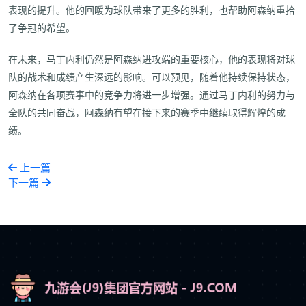
表现的提升。他的回暖为球队带来了更多的胜利，也帮助阿森纳重拾
了争冠的希望。
在未来，马丁内利仍然是阿森纳进攻端的重要核心，他的表现将对球
队的战术和成绩产生深远的影响。可以预见，随着他持续保持状态，
阿森纳在各项赛事中的竞争力将进一步增强。通过马丁内利的努力与
全队的共同奋战，阿森纳有望在接下来的赛季中继续取得辉煌的成
绩。
上一篇
下一篇