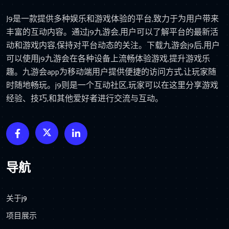
J9是一款提供多种娱乐和游戏体验的平台,致力于为用户带来
丰富的互动内容。通过j9九游会,用户可以了解平台的最新活
动和游戏内容,保持对平台动态的关注。下载九游会j9后,用户
可以使用j9九游会在各种设备上流畅体验游戏,提升游戏乐
趣。九游会app为移动端用户提供便捷的访问方式,让玩家随
时随地畅玩。j9则是一个互动社区,玩家可以在这里分享游戏
经验、技巧,和其他爱好者进行交流与互动。
导航
关于j9
项目展示