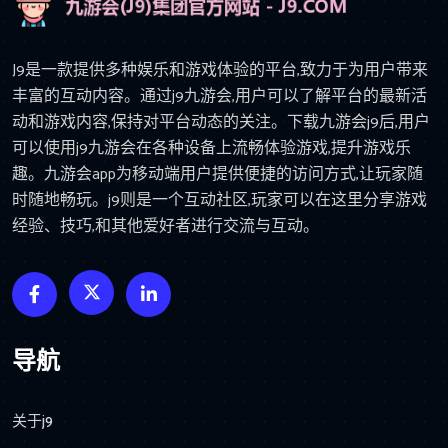
J9是一款提供多种娱乐和游戏体验的平台,致力于为用户带来
丰富的互动内容。通过j9九游会,用户可以了解平台的最新活
动和游戏内容,保持对平台动态的关注。下载九游会j9后,用户
可以使用j9九游会在各种设备上流畅体验游戏,提升游戏乐
趣。九游会app为移动端用户提供便捷的访问方式,让玩家随
时随地畅玩。j9则是一个互动社区,玩家可以在这里分享游戏
经验、技巧,和其他爱好者进行交流与互动。
导航
关于j9