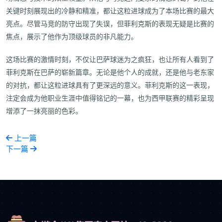
关键时刻展现出的冷静和精准，都让这粒进球成为了本场比赛的最大
亮点。尽管马竞的防守出现了失误，但菲利克斯的表现无疑是比赛的
焦点，展示了他作为顶级球员的非凡能力。
这场比赛的激情时刻，不仅让巴萨球迷为之疯狂，也让所有人看到了
菲利克斯在巴萨的崭新篇章。无论是他个人的成就，还是他与老东家
的对抗，都让这粒进球具有了更深远的意义。菲利克斯的这一表现，
注定会成为他职业生涯中值得铭记的一幕，也为西甲联赛的精彩呈现
增添了一抹亮丽的色彩。
上一篇
下一篇