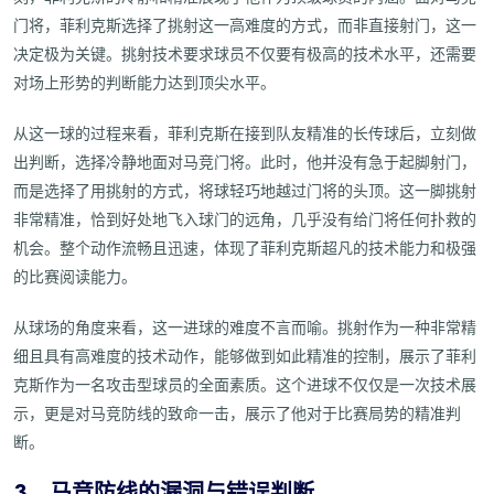
门将，菲利克斯选择了挑射这一高难度的方式，而非直接射门，这一
决定极为关键。挑射技术要求球员不仅要有极高的技术水平，还需要
对场上形势的判断能力达到顶尖水平。
从这一球的过程来看，菲利克斯在接到队友精准的长传球后，立刻做
出判断，选择冷静地面对马竞门将。此时，他并没有急于起脚射门，
而是选择了用挑射的方式，将球轻巧地越过门将的头顶。这一脚挑射
非常精准，恰到好处地飞入球门的远角，几乎没有给门将任何扑救的
机会。整个动作流畅且迅速，体现了菲利克斯超凡的技术能力和极强
的比赛阅读能力。
从球场的角度来看，这一进球的难度不言而喻。挑射作为一种非常精
细且具有高难度的技术动作，能够做到如此精准的控制，展示了菲利
克斯作为一名攻击型球员的全面素质。这个进球不仅仅是一次技术展
示，更是对马竞防线的致命一击，展示了他对于比赛局势的精准判
断。
3、马竞防线的漏洞与错误判断