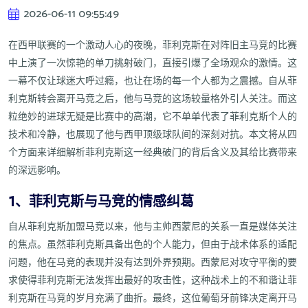
2026-06-11 09:55:49
在西甲联赛的一个激动人心的夜晚，菲利克斯在对阵旧主马竞的比赛
中上演了一次惊艳的单刀挑射破门，直接引爆了全场观众的激情。这
一幕不仅让球迷大呼过瘾，也让在场的每一个人都为之震撼。自从菲
利克斯转会离开马竞之后，他与马竞的这场较量格外引人关注。而这
粒绝妙的进球无疑是比赛中的高潮，它不单单代表了菲利克斯个人的
技术和冷静，也展现了他与西甲顶级球队间的深刻对抗。本文将从四
个方面来详细解析菲利克斯这一经典破门的背后含义及其给比赛带来
的深远影响。
1、菲利克斯与马竞的情感纠葛
自从菲利克斯加盟马竞以来，他与主帅西蒙尼的关系一直是媒体关注
的焦点。虽然菲利克斯具备出色的个人能力，但由于战术体系的适配
问题，他在马竞的表现并没有达到外界预期。西蒙尼对攻守平衡的要
求使得菲利克斯无法发挥出最好的攻击性，这种战术上的不和谐让菲
利克斯在马竞的岁月充满了曲折。最终，这位葡萄牙前锋决定离开马