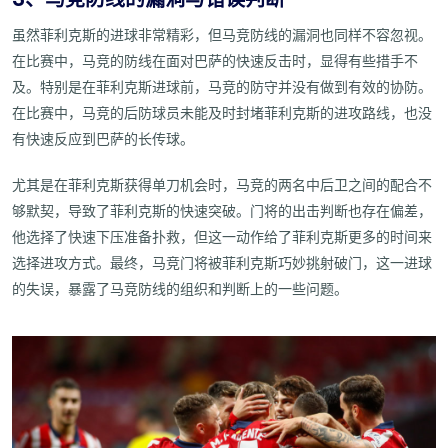
虽然菲利克斯的进球非常精彩，但马竞防线的漏洞也同样不容忽视。
在比赛中，马竞的防线在面对巴萨的快速反击时，显得有些措手不
及。特别是在菲利克斯进球前，马竞的防守并没有做到有效的协防。
在比赛中，马竞的后防球员未能及时封堵菲利克斯的进攻路线，也没
有快速反应到巴萨的长传球。
尤其是在菲利克斯获得单刀机会时，马竞的两名中后卫之间的配合不
够默契，导致了菲利克斯的快速突破。门将的出击判断也存在偏差，
他选择了快速下压准备扑救，但这一动作给了菲利克斯更多的时间来
选择进攻方式。最终，马竞门将被菲利克斯巧妙挑射破门，这一进球
的失误，暴露了马竞防线的组织和判断上的一些问题。