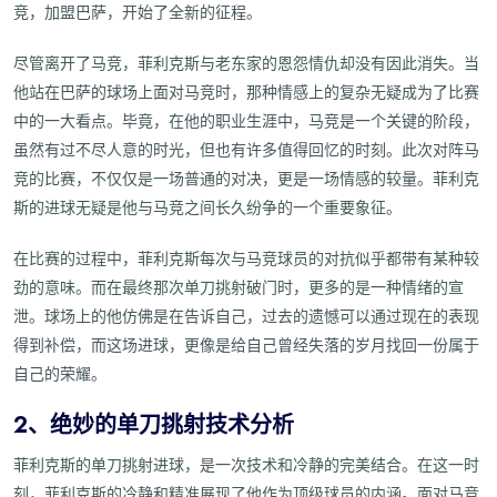
竞，加盟巴萨，开始了全新的征程。
尽管离开了马竞，菲利克斯与老东家的恩怨情仇却没有因此消失。当
他站在巴萨的球场上面对马竞时，那种情感上的复杂无疑成为了比赛
中的一大看点。毕竟，在他的职业生涯中，马竞是一个关键的阶段，
虽然有过不尽人意的时光，但也有许多值得回忆的时刻。此次对阵马
竞的比赛，不仅仅是一场普通的对决，更是一场情感的较量。菲利克
斯的进球无疑是他与马竞之间长久纷争的一个重要象征。
在比赛的过程中，菲利克斯每次与马竞球员的对抗似乎都带有某种较
劲的意味。而在最终那次单刀挑射破门时，更多的是一种情绪的宣
泄。球场上的他仿佛是在告诉自己，过去的遗憾可以通过现在的表现
得到补偿，而这场进球，更像是给自己曾经失落的岁月找回一份属于
自己的荣耀。
2、绝妙的单刀挑射技术分析
菲利克斯的单刀挑射进球，是一次技术和冷静的完美结合。在这一时
刻，菲利克斯的冷静和精准展现了他作为顶级球员的内涵。面对马竞