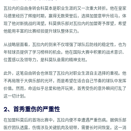
瓦拉内的自由身转会科莫本是职业生涯的又一次重大转折。他在皇家
马德里经历了辉煌时期，赢得无数荣誉后，选择加盟意甲升班马，体
现了他对新挑战的渴望。科莫俱乐部对瓦拉内的加盟寄予厚望，希望
他能用丰富的比赛经验提升球队整体实力。
从战略层面看，瓦拉内的到来不仅增强了球队后防线的稳定性，也为
年轻球员提供了学习榜样的机会。他在国际大赛中积累的战术意识、
位置感以及领导力，是科莫队亟需的精神支柱。
此外，这笔自由转会也体现了瓦拉内对职业生涯自主选择的重视。他
不再局限于大俱乐部的光环，而是希望在适合自己节奏的球队中发挥
价值。然而，命运似乎总爱和他开玩笑，首秀受伤的意外瞬间打乱了
这一切计划。
2、首秀重伤的严重性
在加盟科莫后的首场比赛中，瓦拉内便不幸遭遇严重伤病。据俱乐部
医疗团队透露，伤情涉及关键肌肉及韧带，需要长时间恢复。这一消